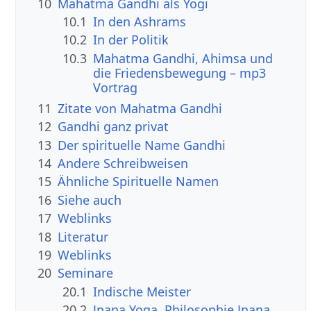
10
Mahatma Gandhi als Yogi
10.1
In den Ashrams
10.2
In der Politik
10.3
Mahatma Gandhi, Ahimsa und
die Friedensbewegung – mp3
Vortrag
11
Zitate von Mahatma Gandhi
12
Gandhi ganz privat
13
Der spirituelle Name Gandhi
14
Andere Schreibweisen
15
Ähnliche Spirituelle Namen
16
Siehe auch
17
Weblinks
18
Literatur
19
Weblinks
20
Seminare
20.1
Indische Meister
20.2
Jnana Yoga, Philosophie Jnana