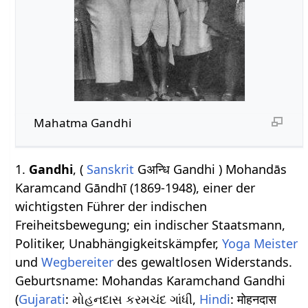
Mahatma Gandhi
1.
Gandhi
, (
Sanskrit
Gअन्धि Gandhi ) Mohandās
Karamcand Gāndhī (1869-1948), einer der
wichtigsten Führer der indischen
Freiheitsbewegung; ein indischer Staatsmann,
Politiker, Unabhängigkeitskämpfer,
Yoga
Meister
und
Wegbereiter
des gewaltlosen Widerstands.
Geburtsname: Mohandas Karamchand Gandhi
(
Gujarati
: મોહનદાસ કરમચંદ ગાંધી,
Hindi
: मोहनदास