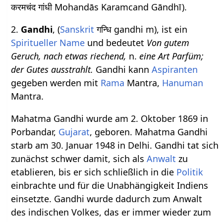
करमचंद गांधी Mohandās Karamcand Gāndhī).
2.
Gandhi
, (
Sanskrit
गन्धि gandhi m), ist ein
Spiritueller Name
und bedeutet
Von gutem
Geruch, nach etwas riechend,
n.
eine Art Parfüm;
der Gutes ausstrahlt.
Gandhi kann
Aspiranten
gegeben werden mit
Rama
Mantra,
Hanuman
Mantra.
Mahatma Gandhi wurde am 2. Oktober 1869 in
Porbandar,
Gujarat
, geboren. Mahatma Gandhi
starb am 30. Januar 1948 in Delhi. Gandhi tat sich
zunächst schwer damit, sich als
Anwalt
zu
etablieren, bis er sich schließlich in die
Politik
einbrachte und für die Unabhängigkeit Indiens
einsetzte. Gandhi wurde dadurch zum Anwalt
des indischen Volkes, das er immer wieder zum