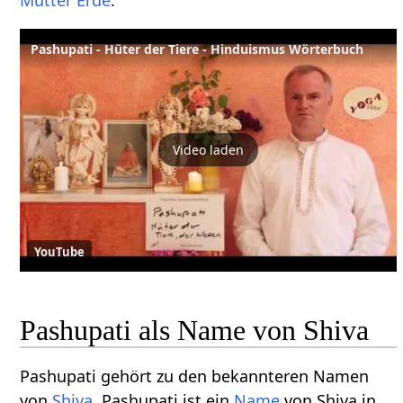
Pashupati - Hüter der Tiere - Hinduismus Wörterbuch
Video laden
YouTube
Pashupati als Name von Shiva
Pashupati gehört zu den bekannteren Namen
von
Shiva
. Pashupati ist ein
Name
von Shiva in