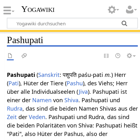
Yogawiki
Pashupati
Pashupati
(
Sanskrit
: पशुपति paśu-pati
m.
) Herr
(
Pati
), Hüter der Tiere (
Pashu
), des Viehs; Herr
über alle Individualseelen (
Jiva
). Pashupati ist
einer der
Namen
von
Shiva
. Pashupati und
Rudra
, das sind die beiden Namen Shivas aus der
Zeit
der
Veden
. Pashupati und Rudra, das sind
die beiden Polaritäten von Shiva: Pashupati heißt
"Pati", also Hüter der Pashus, also der