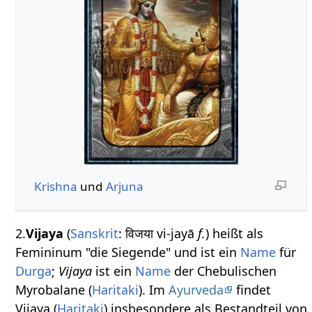
Krishna
und
Arjuna
2.
Vijaya
(
Sanskrit
: विजया vi-jayā
f.
) heißt als
Femininum "die Siegende" und ist ein
Name
für
Durga
;
Vijaya
ist ein
Name
der Chebulischen
Myrobalane (
Haritaki
). Im
Ayurveda
findet
Vijaya (
Haritaki
) insbesondere als Bestandteil von