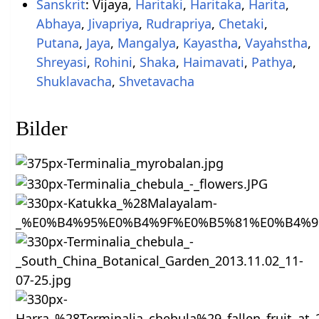
Sanskrit
: Vijaya,
Haritaki
,
Haritaka
,
Harita
,
Abhaya
,
Jivapriya
,
Rudrapriya
,
Chetaki
,
Putana
,
Jaya
,
Mangalya
,
Kayastha
,
Vayahstha
,
Shreyasi
,
Rohini
,
Shaka
,
Haimavati
,
Pathya
,
Shuklavacha
,
Shvetavacha
Bilder