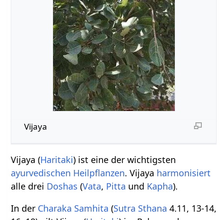
Vijaya
Vijaya (
Haritaki
) ist eine der wichtigsten
ayurvedischen
Heilpflanzen
. Vijaya
harmonisiert
alle drei
Doshas
(
Vata
,
Pitta
und
Kapha
).
In der
Charaka Samhita
(
Sutra Sthana
4.11, 13-14,