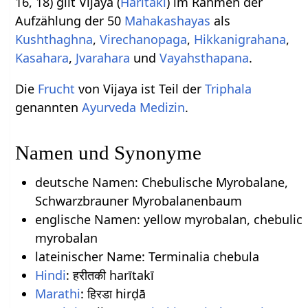
16, 18) gilt Vijaya (
Haritaki
) im Rahmen der
Aufzählung der 50
Mahakashayas
als
Kushthaghna
,
Virechanopaga
,
Hikkanigrahana
,
Kasahara
,
Jvarahara
und
Vayahsthapana
.
Die
Frucht
von Vijaya ist Teil der
Triphala
genannten
Ayurveda Medizin
.
Namen und Synonyme
deutsche Namen: Chebulische Myrobalane,
Schwarzbrauner Myrobalanenbaum
englische Namen: yellow myrobalan, chebulic
myrobalan
lateinischer Name: Terminalia chebula
Hindi
: हरीतकी harītakī
Marathi
: हिरडा hirḍā