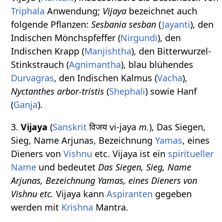
Triphala
Anwendung;
Vijaya
bezeichnet auch
folgende Pflanzen:
Sesbania sesban
(
Jayanti
), den
Indischen Mönchspfeffer (
Nirgundi
), den
Indischen Krapp (
Manjishtha
), den Bitterwurzel-
Stinkstrauch (
Agnimantha
), blau blühendes
Durvagras
, den Indischen Kalmus (
Vacha
),
Nyctanthes arbor-tristis
(
Shephali
) sowie Hanf
(
Ganja
).
3.
Vijaya
(
Sanskrit
विजय vi-jaya
m.
), Das Siegen,
Sieg, Name Arjunas, Bezeichnung
Yamas
, eines
Dieners von
Vishnu
etc. Vijaya ist ein
spiritueller
Name
und bedeutet
Das Siegen, Sieg, Name
Arjunas, Bezeichnung Yamas, eines Dieners von
Vishnu etc.
Vijaya kann
Aspiranten
gegeben
werden mit
Krishna
Mantra.