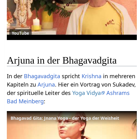
YouTube
Arjuna in der Bhagavadgita
In der
Bhagavadgita
spricht
Krishna
in mehreren
Kapiteln zu
Arjuna
. Hier ein Vortrag von Sukadev,
der spirituelle Leiter des
Yoga Vidya
Ashrams
Bad Meinberg
:
Bhagavad Gita: Jnana Yoga - der Yoga der Weisheit