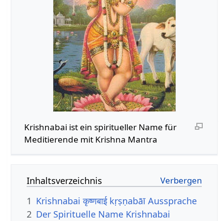
Krishnabai ist ein spiritueller Name für
Meditierende mit Krishna Mantra
Inhaltsverzeichnis
1
Krishnabai कृष्णबाई kṛṣṇabāī Aussprache
2
Der Spirituelle Name Krishnabai