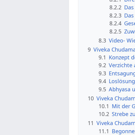
8.2.2
Das
8.2.3
Das
8.2.4
Gese
8.2.5
Zuw
8.3
Video- Wi
9
Viveka Chudama
9.1
Konzept d
9.2
Verzichte 
9.3
Entsagung
9.4
Loslösung
9.5
Abhyasa u
10
Viveka Chudama
10.1
Mit der G
10.2
Strebe z
11
Viveka Chudama
11.1
Begonnen