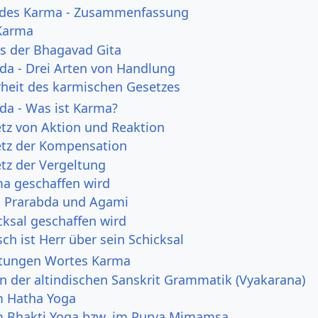
z des Karma - Zusammenfassung
Karma
us der Bhagavad Gita
da - Drei Arten von Handlung
heit des karmischen Gesetzes
da - Was ist Karma?
tz von Aktion und Reaktion
tz der Kompensation
tz der Vergeltung
a geschaffen wird
, Prarabda und Agami
cksal geschaffen wird
ch ist Herr über sein Schicksal
tungen Wortes Karma
n der altindischen Sanskrit Grammatik (Vyakarana)
m Hatha Yoga
 Bhakti Yoga bzw. im Purva Mimamsa