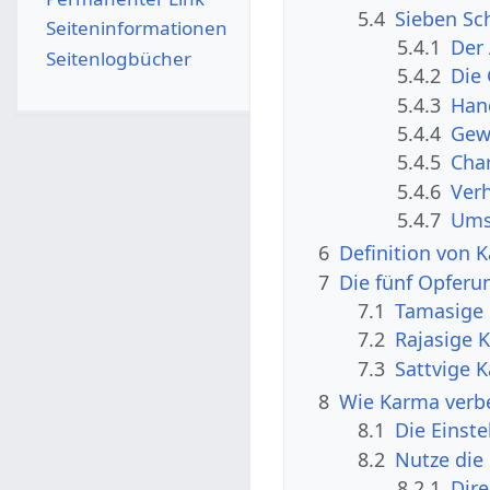
5.4
Sieben Sch
Seiten­­informationen
5.4.1
Der
Seitenlogbücher
5.4.2
Die
5.4.3
Han
5.4.4
Gew
5.4.5
Cha
5.4.6
Ver
5.4.7
Ums
6
Definition von 
7
Die fünf Opferu
7.1
Tamasige
7.2
Rajasige 
7.3
Sattvige 
8
Wie Karma verbe
8.1
Die Einst
8.2
Nutze die
8.2.1
Dir