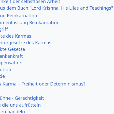
chkeit der selbstlosen Arbeit
us dem Buch "Lord Krishna, His Lilas and Teachings"
 und Reinkarnation
mmenfassung Reinkarnation
riff
itte des Karmas
Untergesetze des Karmas
ekte Gesetze
ankenkraft
pensation
ution
de
s Karma – Freiheit oder Determinismus?
Sühne - Gerechtigkeit
 die uns aufrütteln
n zu handeln