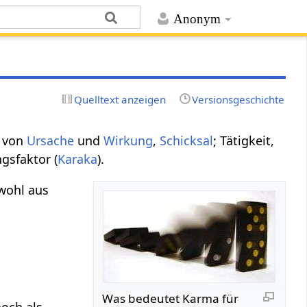
Anonym
Quelltext anzeigen
Versionsgeschichte
z von
Ursache
und
Wirkung
,
Schicksal
; Tätigkeit,
gsfaktor (
Karaka
).
wohl aus
Was bedeutet Karma für
och als