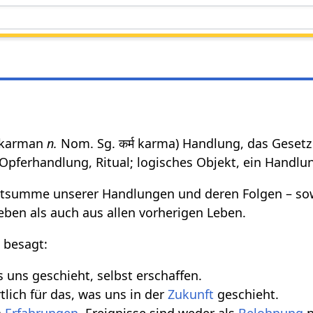
न् karman
n.
Nom. Sg. कर्म karma) Handlung, das Geset
 Opferhandlung, Ritual; logisches Objekt, ein Handlun
mtsumme unserer Handlungen und deren Folgen – so
ben als auch aus allen vorherigen Leben.
 besagt:
 uns geschieht, selbst erschaffen.
tlich für das, was uns in der
Zukunft
geschieht.
h
Erfahrungen
. Ereignisse sind weder als
Belohnung
n