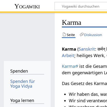
Yogawiki
Karma
Seite
Diskussion
Karma
(
Sanskrit
: कर्म
Arbeit
; heiliges Werk,
Karma
ist die Gesa
Spenden
dem gegenwärtigen Le
Spenden für
Das Gesetz des Karma
Yoga Vidya
Wir haben das, was
Yoga lernen
Wir sind verantwor
Wir wachsen durc