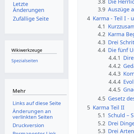
3.8
Die Herrli
Letzte
3.9
Auszüge a
Änderungen
4
Karma - Teil I -
Zufällige Seite
4.1
Kurzzusa
4.2
Karma Beg
4.3
Drei Schr
4.4
Die fünf 
Wikiwerkzeuge
4.4.1
Dir
Spezialseiten
4.4.2
Ged
4.4.3
Kom
4.4.4
Evol
4.4.5
Gna
Mehr
4.5
Gesetz de
Links auf diese Seite
5
Karma Teil II
Änderungen an
5.1
Schuld – 
verlinkten Seiten
5.2
Drei Dinge
Druckversion
5.3
Drei Arte
Permanenter Link