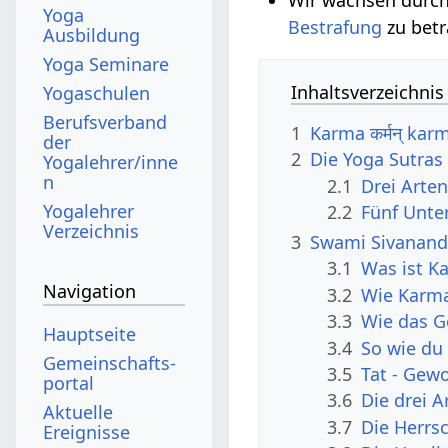
Yoga
Bestrafung
zu betr
Ausbildung
Yoga Seminare
Inhaltsverzeichnis
Yogaschulen
Berufsverband
1
Karma कर्मन् ka
der
2
Die Yoga Sutras 
Yogalehrer/inne
n
2.1
Drei Arte
Yogalehrer
2.2
Fünf Unte
Verzeichnis
3
Swami Sivanand
3.1
Was ist K
Navigation
3.2
Wie Karma
3.3
Wie das G
Hauptseite
3.4
So wie du 
Gemeinschafts­
3.5
Tat - Gewo
portal
3.6
Die drei 
Aktuelle
3.7
Die Herrsc
Ereignisse