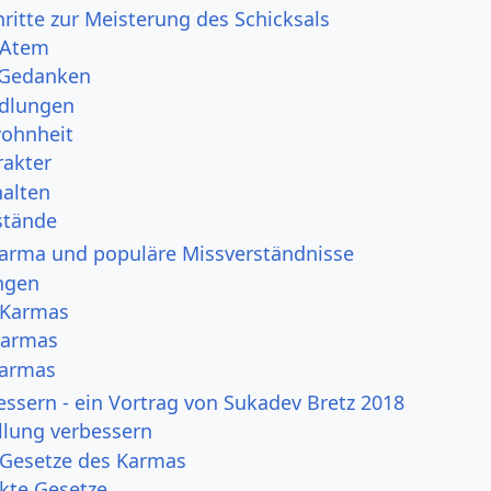
ritte zur Meisterung des Schicksals
 Atem
 Gedanken
dlungen
ohnheit
rakter
halten
tände
Karma und populäre Missverständnisse
ngen
 Karmas
Karmas
Karmas
ssern - ein Vortrag von Sukadev Bretz 2018
ellung verbessern
 Gesetze des Karmas
ekte Gesetze