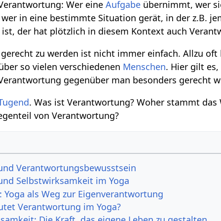
 Verantwortung: Wer eine
Aufgabe
übernimmt, wer si
 wer in eine bestimmte Situation gerät, in der z.B. j
 ist, der hat plötzlich in diesem Kontext auch Veran
gerecht zu werden ist nicht immer einfach. Allzu oft
ber so vielen verschiedenen
Menschen
. Hier gilt e
 Verantwortung gegenüber man besonders gerecht wer
Tugend
. Was ist Verantwortung? Woher stammt das 
egenteil von Verantwortung?
und Verantwortungsbewusstsein
und Selbstwirksamkeit im Yoga
g: Yoga als Weg zur Eigenverantwortung
tet Verantwortung im Yoga?
samkeit: Die Kraft, das eigene Leben zu gestalten