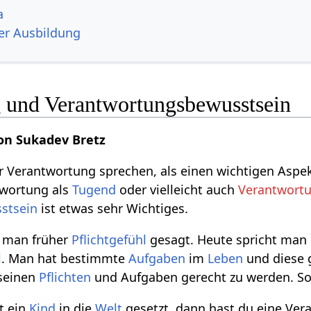
a
er Ausbildung
 und Verantwortungsbewusstsein
on Sukadev Bretz
r Verantwortung sprechen, als einen wichtigen Aspe
twortung als
Tugend
oder vielleicht auch
Verantwortu
stsein
ist etwas sehr Wichtiges.
 man früher
Pflichtgefühl
gesagt. Heute spricht man
l
. Man hat bestimmte
Aufgaben
im
Leben
und diese g
 seinen
Pflichten
und Aufgaben gerecht zu werden. So 
t ein
Kind
in die
Welt
gesetzt, dann hast du eine Ve