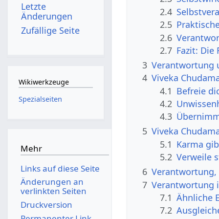
Letzte
2.4
Selbstver
Änderungen
2.5
Praktisch
Zufällige Seite
2.6
Verantwor
2.7
Fazit: Die
3
Verantwortung u
4
Viveka Chudaman
Wikiwerkzeuge
4.1
Befreie d
Spezialseiten
4.2
Unwissenh
4.3
Übernimm 
5
Viveka Chudama
5.1
Karma gib
Mehr
5.2
Verweile s
Links auf diese Seite
6
Verantwortung, 
Änderungen an
7
Verantwortung i
verlinkten Seiten
7.1
Ähnliche 
Druckversion
7.2
Ausgleich
Permanenter Link