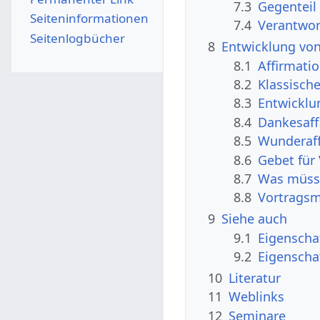
7.3
Gegenteil
Seiten­­informationen
7.4
Verantwor
Seitenlogbücher
8
Entwicklung vo
8.1
Affirmati
8.2
Klassisch
8.3
Entwicklu
8.4
Dankesaff
8.5
Wunderaff
8.6
Gebet für
8.7
Was müsst
8.8
Vortragsm
9
Siehe auch
9.1
Eigenscha
9.2
Eigenscha
10
Literatur
11
Weblinks
12
Seminare