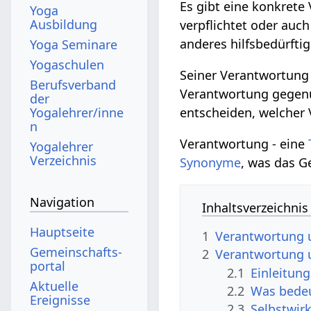
Es gibt eine konkrete
Yoga
Ausbildung
verpflichtet oder auch
anderes hilfsbedürftig
Yoga Seminare
Yogaschulen
Seiner Verantwortung 
Berufsverband
Verantwortung gegenü
der
Yogalehrer/inne
entscheiden, welcher
n
Verantwortung - eine
Yogalehrer
Verzeichnis
Synonyme
, was das G
Navigation
Inhaltsverzeichnis
Hauptseite
1
Verantwortung 
Gemeinschafts­
2
Verantwortung 
portal
2.1
Einleitun
Aktuelle
2.2
Was bedeu
Ereignisse
2.3
Selbstwirk