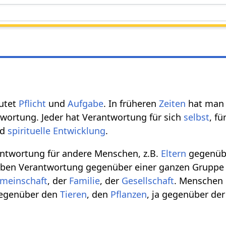
utet
Pflicht
und
Aufgabe
. In früheren
Zeiten
hat man
wortung. Jeder hat Verantwortung für sich
selbst
, fü
nd
spirituelle
Entwicklung
.
ntwortung für andere Menschen, z.B.
Eltern
gegenübe
ben Verantwortung gegenüber einer ganzen Gruppe
meinschaft
, der
Familie
, der
Gesellschaft
. Menschen
gegenüber den
Tieren
, den
Pflanzen
, ja gegenüber de