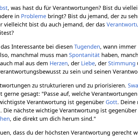
bst
, was hast du für Verantwortungen? Bist du vielle
ndere in
Probleme
bringt? Bist du jemand, der zu se
r vielleicht bist du auch jemand, der das
Verantwort
itest?
r das Interessante bei diesen
Tugenden
, wann immer 
 Also, manchmal muss man
Spontanität
haben, manch
auch mal aus dem
Herzen
, der
Liebe
, der
Stimmung
, verantwortungsbewusst zu sein und seinen Verantw
ntwortungen zu strukturieren und zu priorisieren.
Swa
hat gerne gesagt: "Passe auf, welche Verantwortunge
 wichtigste Verantwortung ist gegenüber
Gott
. Deine
g
. Die nächste wichtige Verantwortung ist gegenübe
hen
, die direkt um dich herum sind."
uen, dass du der höchsten Verantwortung gerecht wi