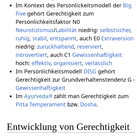
Im Kontext des Persönlickeitsmodell der
Big
Five
gehört Gerechtigkeit zum
Persönlichkeitsfaktor N0
Neurotizismus
/
Labilität
niedrig:
selbstsicher
,
ruhig
,
stabil
,
entspannt
, auch E0
Extraversion
niedrig:
zurückhaltend
,
reserviert
,
introvertiert
, auch C1
Gewissenhaftigkeit
hoch:
effektiv
,
organisiert
,
verlässlich
Im Persönlichkeitsmodell
DISG
gehört
Gerechtigkeit zur Grundverhaltenstendenz G -
Gewissenhaftigkeit
Im
Ayurveda
zählt man Gerechtigkeit zum
Pitta
Temperament
bzw.
Dosha
.
Entwicklung von Gerechtigkeit