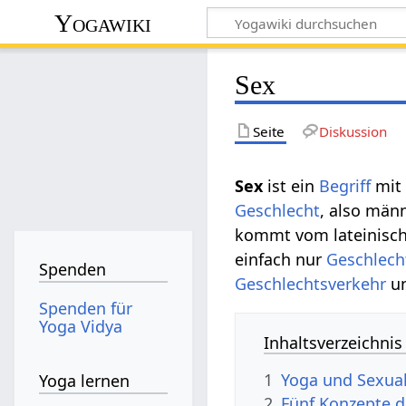
Yogawiki
Sex
Seite
Diskussion
Sex
ist ein
Begriff
mit 
Geschlecht
, also män
kommt vom lateinische
einfach nur
Geschlech
Spenden
Geschlechtsverkehr
un
Spenden für
Yoga Vidya
Inhaltsverzeichnis
1
Yoga und Sexual
Yoga lernen
2
Fünf Konzepte d