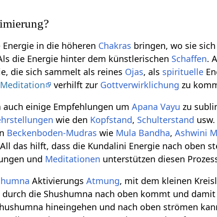
limierung?
 Energie in die höheren
Chakras
bringen, wo sie sich 
 Als die Energie hinter dem künstlerischen
Schaffen
. 
e, die sich sammelt als reines
Ojas
, als
spirituelle
En
r
Meditation
verhilft zur
Gottverwirklichung
zu komm
a auch einige Empfehlungen um
Apana Vayu
zu subli
hrstellungen
wie den
Kopfstand
,
Schulterstand
usw.
en
Beckenboden-Mudras
wie
Mula Bandha
,
Ashwini 
 All das hilft, dass die Kundalini Energie nach oben s
rungen und
Meditationen
unterstützen diesen Prozes
shumna
Aktivierungs
Atmung
, mit dem kleinen Kreis
e
durch die Shushumna nach oben kommt und damit
 Shushumna hineingehen und nach oben strömen kann