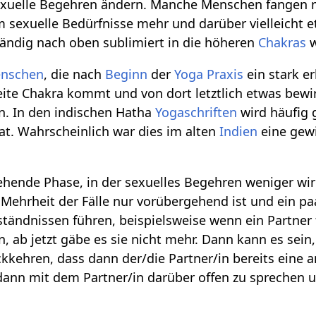
exuelle Begehren ändern. Manche Menschen fangen 
exuelle Bedürfnisse mehr und darüber vielleicht e
tändig nach oben sublimiert in die höheren
Chakras
w
nschen
, die nach
Beginn
der
Yoga Praxis
ein stark e
ite Chakra kommt und von dort letztlich etwas bewirk
. In den indischen Hatha
Yogaschriften
wird häufig 
hat. Wahrscheinlich war dies im alten
Indien
eine gew
hende Phase, in der sexuelles Begehren weniger wird o
r Mehrheit der Fälle nur vorübergehend ist und ein 
ändnissen führen, beispielsweise wenn ein Partner f
, ab jetzt gäbe es sie nicht mehr. Dann kann es sein
kkehren, dass dann der/die Partner/in bereits eine 
 dann mit dem Partner/in darüber offen zu sprechen 