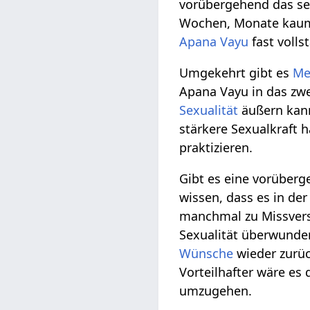
vorübergehend das s
Wochen, Monate kaum s
Apana Vayu
fast volls
Umgekehrt gibt es
Me
Apana Vayu in das zwe
Sexualität
äußern kann
stärkere Sexualkraft 
praktizieren.
Gibt es eine vorüberge
wissen, dass es in de
manchmal zu Missverst
Sexualität überwunden
Wünsche
wieder zurüc
Vorteilhafter wäre es
umzugehen.