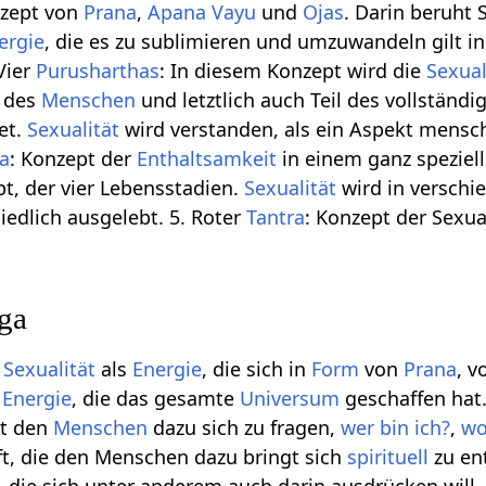
nzept von
Prana
,
Apana Vayu
und
Ojas
. Darin beruht 
ergie
, die es zu sublimieren und umzuwandeln gilt in
 Vier
Purusharthas
: In diesem Konzept wird die
Sexual
des
Menschen
und letztlich auch Teil des vollständi
et.
Sexualität
wird verstanden, als ein Aspekt mensch
a
: Konzept der
Enthaltsamkeit
in einem ganz speziell
pt, der vier Lebensstadien.
Sexualität
wird in verschi
iedlich ausgelebt. 5. Roter
Tantra
: Konzept der Sexual
oga
t
Sexualität
als
Energie
, die sich in
Form
von
Prana
, 
n
Energie
, die das gesamte
Universum
geschaffen hat.
ibt den
Menschen
dazu sich zu fragen,
wer bin ich?
,
wo
aft, die den Menschen dazu bringt sich
spirituell
zu ent
, die sich unter anderem auch darin ausdrücken will