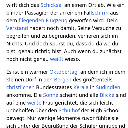
wirft dich das
Schicksal
an einem Ort ab. Wie ein
blinder Passagier, der an einem Fall
schirm
aus
dem
fliegenden
Flugzeug
geworfen wird. Dein
Verstand
hadert noch damit. Seine Versuche zu
begreifen und zu begründen, verlieren sich im
Nichts. Und doch spürst du, dass du da wo du
bist, genau richtig bist. Auch wenn du zunächst
noch nicht genau
weißt
wieso.
Es ist ein warmer
Oktobertag
, an dem ich in dem
kleinen Dorf in den
Bergen
des größtenteils
christlichen
Bundesstaates
Kerala
in
Südindien
ankomme. Die
Sonne
scheint und alle
Blicke
sind
auf eine
weiße
Frau gerichtet, die sich leicht
unbeholfen über den
Schulhof
der High School
bewegt. Nur wenige Momente zuvor fühlte sie
sich unter der Begrüßung der Schüler umjubelnd