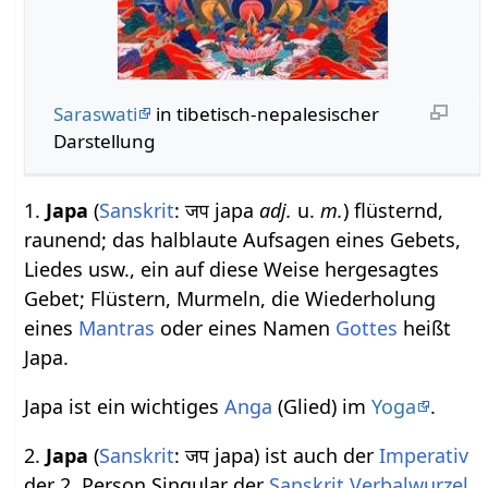
Saraswati
in tibetisch-nepalesischer
Darstellung
1.
Japa
(
Sanskrit
: जप japa
adj.
u.
m.
) flüsternd,
raunend; das halblaute Aufsagen eines Gebets,
Liedes usw., ein auf diese Weise hergesagtes
Gebet; Flüstern, Murmeln, die Wiederholung
eines
Mantras
oder eines Namen
Gottes
heißt
Japa.
Japa ist ein wichtiges
Anga
(Glied) im
Yoga
.
2.
Japa
(
Sanskrit
: जप japa) ist auch der
Imperativ
der 2. Person Singular der
Sanskrit Verbalwurzel