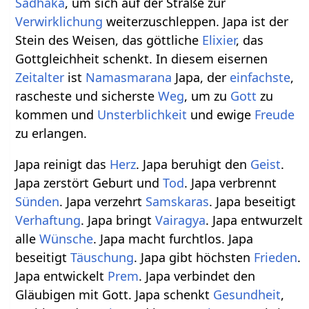
Sadhaka
, um sich auf der Straße zur
Verwirklichung
weiterzuschleppen. Japa ist der
Stein des Weisen, das göttliche
Elixier
, das
Gottgleichheit schenkt. In diesem eisernen
Zeitalter
ist
Namasmarana
Japa, der
einfachste
,
rascheste und sicherste
Weg
, um zu
Gott
zu
kommen und
Unsterblichkeit
und ewige
Freude
zu erlangen.
Japa reinigt das
Herz
. Japa beruhigt den
Geist
.
Japa zerstört Geburt und
Tod
. Japa verbrennt
Sünden
. Japa verzehrt
Samskaras
. Japa beseitigt
Verhaftung
. Japa bringt
Vairagya
. Japa entwurzelt
alle
Wünsche
. Japa macht furchtlos. Japa
beseitigt
Täuschung
. Japa gibt höchsten
Frieden
.
Japa entwickelt
Prem
. Japa verbindet den
Gläubigen mit Gott. Japa schenkt
Gesundheit
,