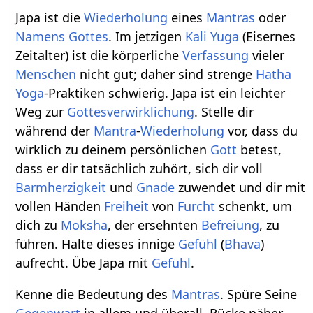
Japa ist die
Wiederholung
eines
Mantras
oder
Namens
Gottes
. Im jetzigen
Kali Yuga
(Eisernes
Zeitalter) ist die körperliche
Verfassung
vieler
Menschen
nicht gut; daher sind strenge
Hatha
Yoga
-Praktiken schwierig. Japa ist ein leichter
Weg zur
Gottesverwirklichung
. Stelle dir
während der
Mantra
-
Wiederholung
vor, dass du
wirklich zu deinem persönlichen
Gott
betest,
dass er dir tatsächlich zuhört, sich dir voll
Barmherzigkeit
und
Gnade
zuwendet und dir mit
vollen Händen
Freiheit
von
Furcht
schenkt, um
dich zu
Moksha
, der ersehnten
Befreiung
, zu
führen. Halte dieses innige
Gefühl
(
Bhava
)
aufrecht. Übe Japa mit
Gefühl
.
Kenne die Bedeutung des
Mantras
. Spüre Seine
Gegenwart
in allem und überall. Rücke näher