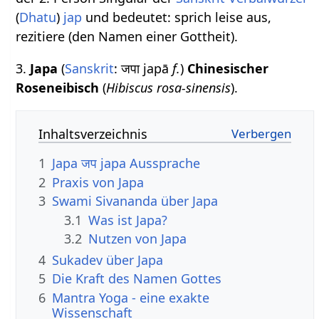
(
Dhatu
)
jap
und bedeutet: sprich leise aus,
rezitiere (den Namen einer Gottheit).
3.
Japa
(
Sanskrit
: जपा japā
f.
)
Chinesischer
Roseneibisch
(
Hibiscus rosa-sinensis
).
Inhaltsverzeichnis
1
Japa जप japa Aussprache
2
Praxis von Japa
3
Swami Sivananda über Japa
3.1
Was ist Japa?
3.2
Nutzen von Japa
4
Sukadev über Japa
5
Die Kraft des Namen Gottes
6
Mantra Yoga - eine exakte
Wissenschaft