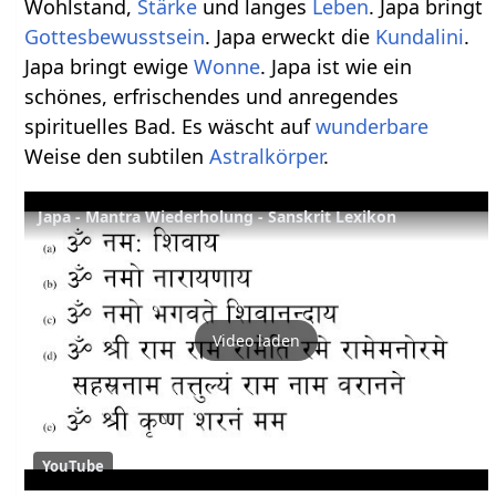
Wohlstand,
Stärke
und langes
Leben
. Japa bringt
Gottesbewusstsein
. Japa erweckt die
Kundalini
.
Japa bringt ewige
Wonne
. Japa ist wie ein
schönes, erfrischendes und anregendes
spirituelles Bad. Es wäscht auf
wunderbare
Weise den subtilen
Astralkörper
.
Japa - Mantra Wiederholung - Sanskrit Lexikon
Video laden
YouTube