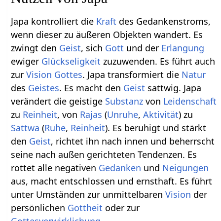
Japa kontrolliert die
Kraft
des Gedankenstroms,
wenn dieser zu äußeren Objekten wandert. Es
zwingt den
Geist
, sich
Gott
und der
Erlangung
ewiger
Glückseligkeit
zuzuwenden. Es führt auch
zur
Vision
Gottes
. Japa transformiert die
Natur
des
Geistes
. Es macht den
Geist
sattwig. Japa
verändert die geistige
Substanz
von
Leidenschaft
zu
Reinheit
, von
Rajas
(
Unruhe
,
Aktivität
) zu
Sattwa
(
Ruhe
,
Reinheit
). Es beruhigt und stärkt
den
Geist
, richtet ihn nach innen und beherrscht
seine nach außen gerichteten Tendenzen. Es
rottet alle negativen
Gedanken
und
Neigungen
aus, macht entschlossen und ernsthaft. Es führt
unter Umständen zur unmittelbaren
Vision
der
persönlichen
Gottheit
oder zur
Gottesverwirklichung
.