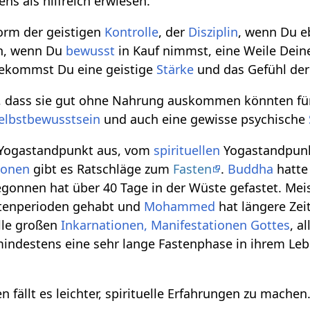
ens als hilfreich erwiesen.
Form der geistigen
Kontrolle
, der
Disziplin
, wenn Du e
en, wenn Du
bewusst
in Kauf nimmst, eine Weile Dein
kommst Du eine geistige
Stärke
und das Gefühl de
 dass sie gut ohne Nahrung auskommen könnten für e
elbstbewusstsein
und auch eine gewisse psychische
 Yogastandpunkt aus, vom
spirituellen
Yogastandpunkt
ionen
gibt es Ratschläge zum
Fasten
.
Buddha
hatte
egonnen hat über 40 Tage in der Wüste gefastet. Meis
tenperioden gehabt und
Mohammed
hat längere Zei
le großen
Inkarnationen, Manifestationen Gottes
, a
mindestens eine sehr lange Fastenphase in ihrem Le
n fällt es leichter, spirituelle Erfahrungen zu machen