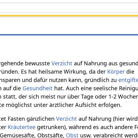
ergehende bewusste
Verzicht
auf Nahrung aus gesund
ründen. Es hat heilsame Wirkung, da der
Körper
die
nsparen und dafür nutzen kann, gründlich zu
entgift
n auf die
Gesundheit
hat. Auch eine seelische Reinig
 statt, der sich meist nur über Tage oder 1-2 Wochen
te möglichst unter ärztlicher Aufsicht erfolgen.
utet Fasten gänzlichen
Verzicht
auf Nahrung (hier wird
ter
Kräutertee
getrunken), während es auch andere 
 Gemüsesäfte, Obstsäfte,
Obst
usw. verabreicht werd