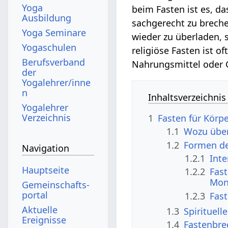
Yoga
beim Fasten ist es, da
Ausbildung
sachgerecht zu breche
Yoga Seminare
wieder zu überladen,
Yogaschulen
religiöse Fasten ist 
Berufsverband
Nahrungsmittel oder 
der
Yogalehrer/inne
n
Inhaltsverzeichnis
Yogalehrer
Verzeichnis
1
Fasten für Körpe
1.1
Wozu über
1.2
Formen de
Navigation
1.2.1
Int
Hauptseite
1.2.2
Fast
Mon
Gemeinschafts­
portal
1.2.3
Fast
Aktuelle
1.3
Spirituell
Ereignisse
1.4
Fastenbre