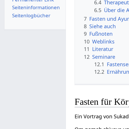
6.4
Therapeuti
Seiten­­informationen
6.5
Über die 
Seitenlogbücher
7
Fasten und Ayu
8
Siehe auch
9
Fußnoten
10
Weblinks
11
Literatur
12
Seminare
12.1
Fastens
12.2
Ernähru
Fasten für Kör
Ein Vortrag von Sukad