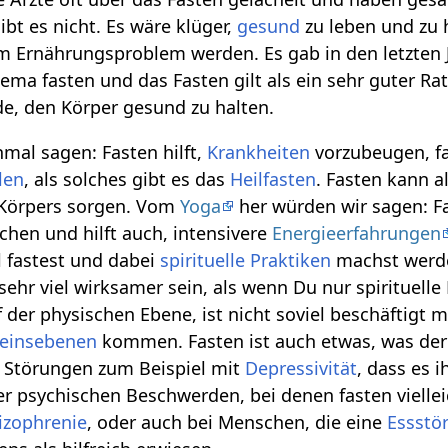
ibt es nicht. Es wäre klüger,
gesund
zu leben und zu 
m Ernährungsproblem werden. Es gab in den letzten 
ma fasten und das Fasten gilt als ein sehr guter Ra
e, den Körper gesund zu halten.
nmal sagen: Fasten hilft,
Krankheiten
vorzubeugen, f
len
, als solches gibt es das
Heilfasten
. Fasten kann a
Körpers sorgen. Vom
Yoga
her würden wir sagen: Fas
hen und hilft auch, intensivere
Energieerfahrungen
 fastest und dabei
spirituelle Praktiken
machst werd
 sehr viel wirksamer sein, als wenn Du nur spirituelle
 der physischen Ebene, ist nicht soviel beschäftigt 
einsebenen
kommen. Fasten ist auch etwas, was der
 Störungen zum Beispiel mit
Depressivität
, dass es 
r psychischen Beschwerden, bei denen fasten vielleic
izophrenie
, oder auch bei Menschen, die eine
Essstö