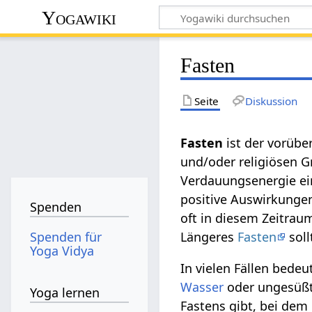
Yogawiki
Fasten
Seite
Diskussion
Fasten
ist der vorüb
und/oder religiösen G
Verdauungsenergie ei
positive Auswirkunge
Spenden
oft in diesem Zeitraum
Spenden für
Längeres
Fasten
soll
Yoga Vidya
In vielen Fällen bede
Wasser
oder ungesüß
Yoga lernen
Fastens gibt, bei dem