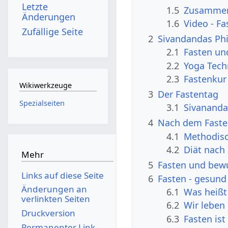
Letzte
1.5
Zusammen
Änderungen
1.6
Video - Fa
Zufällige Seite
2
Sivandandas Phi
2.1
Fasten un
2.2
Yoga Techn
2.3
Fastenkur
Wikiwerkzeuge
3
Der Fastentag
Spezialseiten
3.1
Sivananda
4
Nach dem Fast
4.1
Methodisc
4.2
Diät nach
Mehr
5
Fasten und bew
Links auf diese Seite
6
Fasten - gesund 
Änderungen an
6.1
Was heißt
verlinkten Seiten
6.2
Wir leben
Druckversion
6.3
Fasten is
Permanenter Link