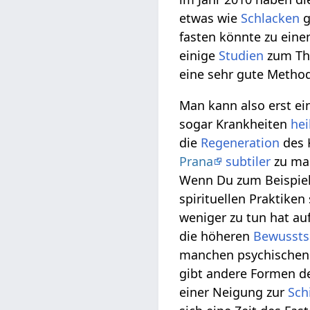
etwas wie
Schlacken
g
fasten könnte zu eine
einige
Studien
zum The
eine sehr gute Method
Man kann also erst ei
sogar Krankheiten
hei
die
Regeneration
des 
Prana
subtiler
zu mac
Wenn Du zum Beispiel
spirituellen Praktiken
weniger zu tun hat auf
die höheren
Bewussts
manchen psychischen
gibt andere Formen de
einer Neigung zur
Sch