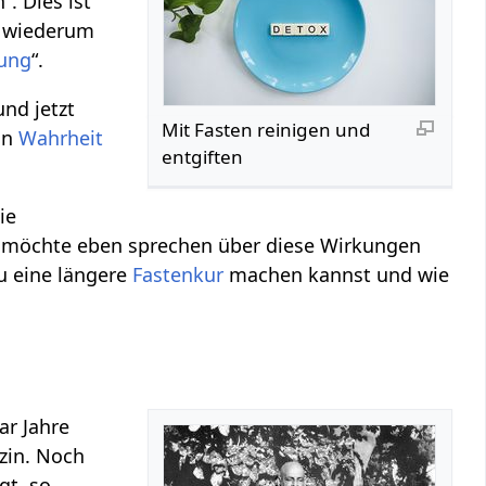
. Dies ist
t wiederum
lung
“.
nd jetzt
Mit Fasten reinigen und
in
Wahrheit
entgiften
die
h möchte eben sprechen über diese Wirkungen
u eine längere
Fastenkur
machen kannst und wie
ar Jahre
izin. Noch
gt, so