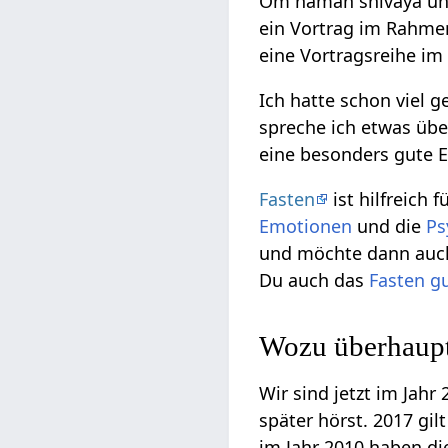
Om namah shivaya und 
ein Vortrag im Rahme
eine Vortragsreihe im
Ich hatte schon viel 
spreche ich etwas übe
eine besonders gute E
Fasten
ist hilfreich 
Emotionen
und die
Ps
und möchte dann auch
Du auch das
Fasten g
Wozu überhaupt
Wir sind jetzt im Jahr
später hörst. 2017 gil
im Jahr 2010 haben di