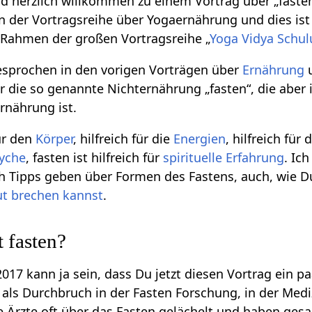
herzlich willkommen zu einem Vortrag über „fasten“
n der Vortragsreihe über Yogaernährung und dies is
 Rahmen der großen Vortragsreihe „
Yoga Vidya Schu
gesprochen in den vorigen Vorträgen über
Ernährung
u
r die so genannte Nichternährung „fasten“, die aber 
rnährung ist.
für den
Körper
, hilfreich für die
Energien
, hilfreich für 
yche
, fasten ist hilfreich für
spirituelle Erfahrung
. Ic
 Tipps geben über Formen des Fastens, auch, wie D
ut brechen kannst
.
 fasten?
 2017 kann ja sein, dass Du jetzt diesen Vortrag ein pa
t als Durchbruch in der Fasten Forschung, in der Med
e Ärzte oft über das Fasten gelächelt und haben gesa