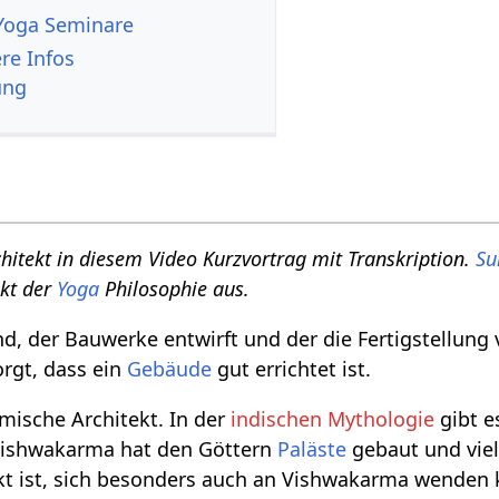
Yoga Seminare
- weitere Infos
ung
chitekt in diesem Video Kurzvortrag mit Transkription.
Su
dpunkt der
Yoga
Philosophie aus.
and, der Bauwerke entwirft und der die Fertigstellun
orgt, dass ein
Gebäude
gut errichtet ist.
smische Architekt. In der
indischen Mythologie
gibt e
Vishwakarma hat den Göttern
Paläste
gebaut und viel
ekt ist, sich besonders auch an Vishwakarma wenden 