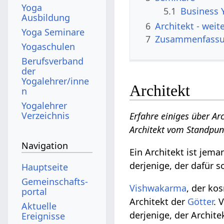
Yoga
5.1
Business 
Ausbildung
6
Architekt‏‎ 
Yoga Seminare
7
Zusammenfass
Yogaschulen
Berufsverband
der
Yogalehrer/inne
Architekt
n
Yogalehrer
Verzeichnis
Erfahre einiges über Ar
Architekt‏‎ vom Stan
Navigation
Ein Architekt ist jem
derjenige, der dafür s
Hauptseite
Gemeinschafts­
Vishwakarma
, der ko
portal
Architekt der
Götter
. 
Aktuelle
derjenige, der Archit
Ereignisse