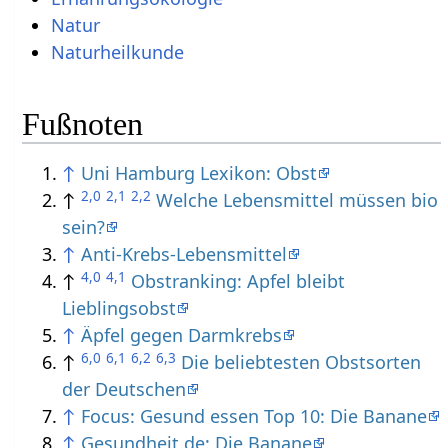
Natur
Naturheilkunde
Fußnoten
↑
Uni Hamburg Lexikon: Obst
2,0
2,1
2,2
↑
Welche Lebensmittel müssen bio
sein?
↑
Anti-Krebs-Lebensmittel
4,0
4,1
↑
Obstranking: Apfel bleibt
Lieblingsobst
↑
Äpfel gegen Darmkrebs
6,0
6,1
6,2
6,3
↑
Die beliebtesten Obstsorten
der Deutschen
↑
Focus: Gesund essen Top 10: Die Banane
↑
Gesundheit.de: Die Banane