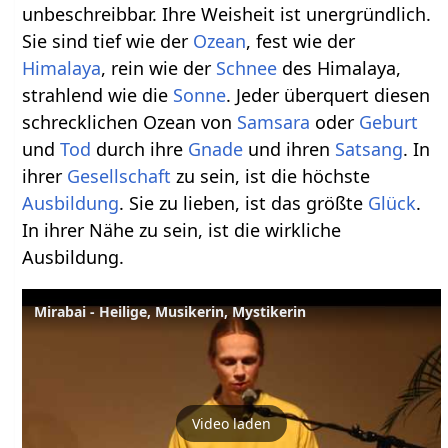
unbeschreibbar. Ihre Weisheit ist unergründlich.
Sie sind tief wie der
Ozean
, fest wie der
Himalaya
, rein wie der
Schnee
des Himalaya,
strahlend wie die
Sonne
. Jeder überquert diesen
schrecklichen Ozean von
Samsara
oder
Geburt
und
Tod
durch ihre
Gnade
und ihren
Satsang
. In
ihrer
Gesellschaft
zu sein, ist die höchste
Ausbildung
. Sie zu lieben, ist das größte
Glück
.
In ihrer Nähe zu sein, ist die wirkliche
Ausbildung.
Mirabai - Heilige, Musikerin, Mystikerin
Video laden