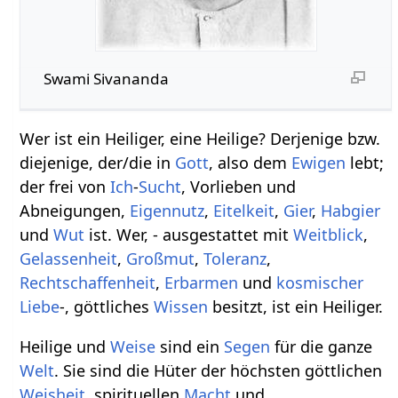
Swami Sivananda
Wer ist ein Heiliger, eine Heilige? Derjenige bzw.
diejenige, der/die in
Gott
, also dem
Ewigen
lebt;
der frei von
Ich
-
Sucht
, Vorlieben und
Abneigungen,
Eigennutz
,
Eitelkeit
,
Gier
,
Habgier
und
Wut
ist. Wer, - ausgestattet mit
Weitblick
,
Gelassenheit
,
Großmut
,
Toleranz
,
Rechtschaffenheit
,
Erbarmen
und
kosmischer
Liebe
-, göttliches
Wissen
besitzt, ist ein Heiliger.
Heilige und
Weise
sind ein
Segen
für die ganze
Welt
. Sie sind die Hüter der höchsten göttlichen
Weisheit
, spirituellen
Macht
und