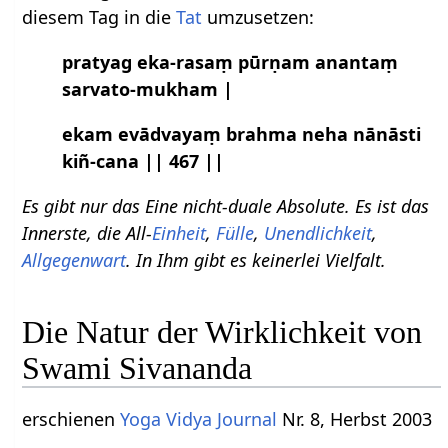
diesem Tag in die
Tat
umzusetzen:
pratyag eka-rasaṃ pūrṇam anantaṃ
sarvato-mukham |
ekam evādvayaṃ brahma neha nānāsti
kiñ-cana || 467 ||
Es gibt nur das Eine nicht-duale Absolute. Es ist das
Innerste, die All-
Einheit
,
Fülle
,
Unendlichkeit
,
Allgegenwart
. In Ihm gibt es keinerlei Vielfalt.
Die Natur der Wirklichkeit von
Swami Sivananda
erschienen
Yoga Vidya Journal
Nr. 8, Herbst 2003