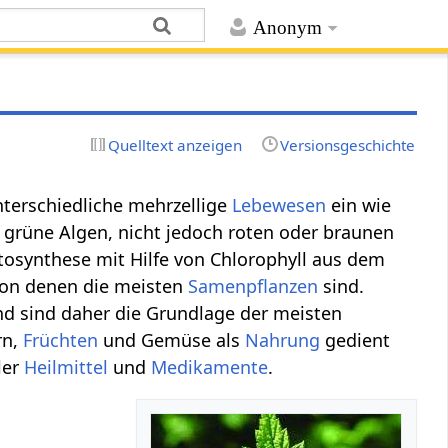
Anonym
Quelltext anzeigen
Versionsgeschichte
terschiedliche mehrzellige
Lebewesen
ein wie
grüne Algen, nicht jedoch roten oder braunen
osynthese mit Hilfe von Chlorophyll aus dem
, von denen die meisten
Samenpflanzen
sind.
d sind daher die Grundlage der meisten
rn,
Früchten
und Gemüse als
Nahrung
gedient
ler
Heilmittel
und
Medikamente
.