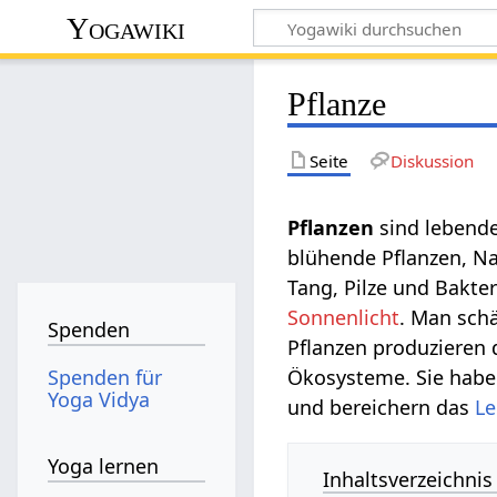
Yogawiki
Pflanze
Seite
Diskussion
Pflanzen
sind lebende
blühende Pflanzen, N
Tang, Pilze und Bakte
Sonnenlicht
. Man schä
Spenden
Pflanzen produzieren
Spenden für
Ökosysteme. Sie hab
Yoga Vidya
und bereichern das
L
Yoga lernen
Inhaltsverzeichnis