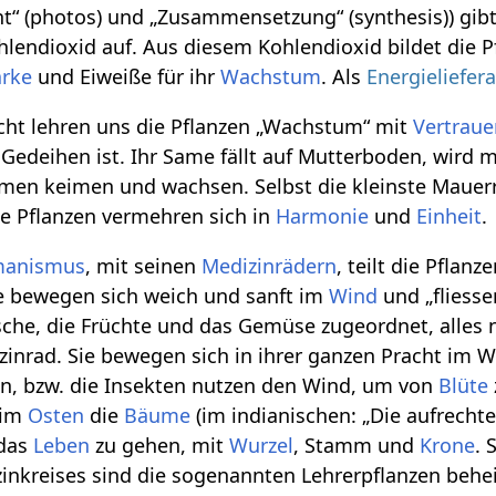
ht“ (photos) und „Zusammensetzung“ (synthesis)) gibt
hlendioxid auf. Aus diesem Kohlendioxid bildet die
ärke
und Eiweiße für ihr
Wachstum
. Als
Energieliefer
cht lehren uns die Pflanzen „Wachstum“ mit
Vertrau
m Gedeihen ist. Ihr Same fällt auf Mutterboden, wir
amen keimen und wachsen. Selbst die kleinste Mauer
e Pflanzen vermehren sich in
Harmonie
und
Einheit
.
manismus
, mit seinen
Medizinrädern
, teilt die Pflan
e bewegen sich weich und sanft im
Wind
und „fliesse
üsche, die Früchte und das Gemüse zugeordnet, alles
inrad. Sie bewegen sich in ihrer ganzen Pracht im 
en, bzw. die Insekten nutzen den Wind, um von
Blüte
 im
Osten
die
Bäume
(im indianischen: „Die aufrecht
 das
Leben
zu gehen, mit
Wurzel
, Stamm und
Krone
. 
nkreises sind die sogenannten Lehrerpflanzen beheim