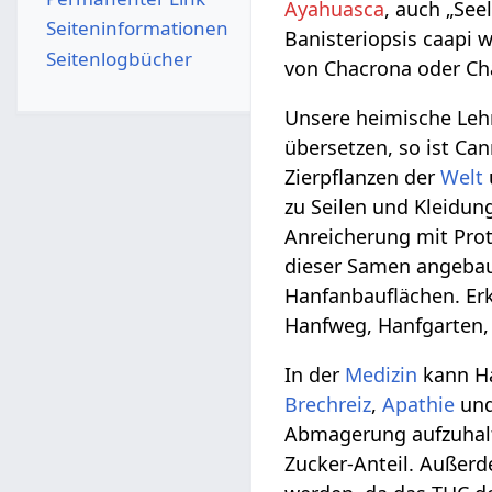
Ayahuasca
, auch „See
Seiten­­informationen
Banisteriopsis caapi 
Seitenlogbücher
von Chacrona oder Ch
Unsere heimische Lehr
übersetzen, so ist Can
Zierpflanzen der
Welt
zu Seilen und Kleidun
Anreicherung mit Prot
dieser Samen angebaut
Hanfanbauflächen. Er
Hanfweg, Hanfgarten,
In der
Medizin
kann Ha
Brechreiz
,
Apathie
un
Abmagerung aufzuhal
Zucker-Anteil. Außerd