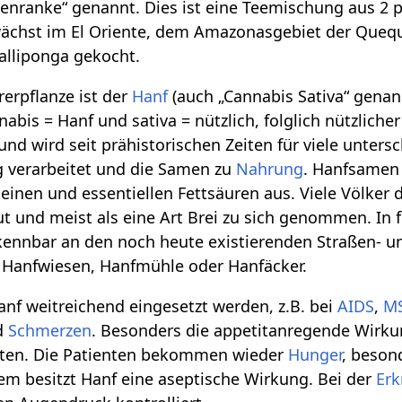
lenranke“ genannt. Dies ist eine Teemischung aus 2 
wächst im El Oriente, dem Amazonasgebiet der Quequ
alliponga gekocht.
erpflanze ist der
Hanf
(auch „Cannabis Sativa“ genannt
nabis = Hanf und sativa = nützlich, folglich nützliche
und wird seit prähistorischen Zeiten für viele unter
g verarbeitet und die Samen zu
Nahrung
. Hanfsamen 
einen und essentiellen Fettsäuren aus. Viele Völker 
 und meist als eine Art Brei zu sich genommen. In f
kennbar an den noch heute existierenden Straßen- 
 Hanfwiesen, Hanfmühle oder Hanfäcker.
nf weitreichend eingesetzt werden, z.B. bei
AIDS
,
M
d
Schmerzen
. Besonders die appetitanregende Wirkun
ten. Die Patienten bekommen wieder
Hunger
, beson
em besitzt Hanf eine aseptische Wirkung. Bei der
Er