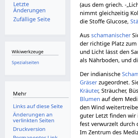
Letzte
(aus dem griech. -„Lic
Änderungen
nimmt gleichzeitig Ko
Zufällige Seite
die Stoffe Glucose,
St
Aus
schamanischer
Si
der richtige Platz zu
und Licht lässt den S
Wikiwerkzeuge
als Nährboden, und di
Spezialseiten
Der indianische
Scha
Gräser
zugeordnet. Si
Kräuter
, Sträucher, B
Mehr
Blumen
auf dem Mediz
Links auf diese Seite
den Wind weitertreib
Änderungen an
guter Letzt finden wir
verlinkten Seiten
fest verwurzelt durch
Druckversion
Im Zentrum des Medizi
Permanenter Link