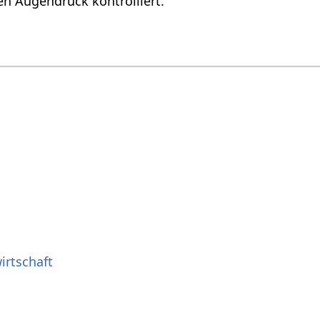
n Augendruck kontrolliert.
irtschaft