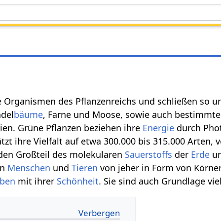
 Organismen des Pflanzenreichs und schließen so un
adel
bäume
, Farne und Moose, sowie auch bestimmte 
rien. Grüne Pflanzen beziehen ihre
Energie
durch Phot
tzt ihre Vielfalt auf etwa 300.000 bis 315.000 Arten
 den Großteil des molekularen
Sauerstoffs
der
Erde
un
en
Menschen
und
Tieren
von jeher in Form von Körne
eben
mit ihrer
Schönheit
. Sie sind auch Grundlage vie