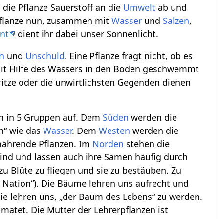
 die Pflanze Sauerstoff an die
Umwelt
ab und
 Pflanze nun, zusammen mit
Wasser
und
Salzen
,
ant
dient ihr dabei unser Sonnenlicht.
en
und
Unschuld
. Eine Pflanze fragt nicht, ob es
d mit Hilfe des Wassers in den Boden geschwemmt
ritze oder die unwirtlichsten Gegenden dienen
zen in 5 Gruppen auf. Dem
Süden
werden die
n“ wie das
Wasser
. Dem
Westen
werden die
 nährende Pflanzen. Im
Norden
stehen die
Wind und lassen auch ihre Samen häufig durch
zu Blüte zu fliegen und sie zu bestäuben. Zu
e Nation“). Die Bäume lehren uns aufrecht und
Sie lehren uns, „der Baum des Lebens“ zu werden.
atet. Die Mutter der Lehrerpflanzen ist