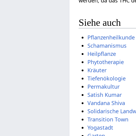
werden, da das THC de
Siehe auch
Pflanzenheilkunde
Schamanismus
Heilpflanze
Phytotherapie
Kräuter
Tiefenökologie
Permakultur
Satish Kumar
Vandana Shiva
Solidarische Landw
Transition Town
Yogastadt
Garten