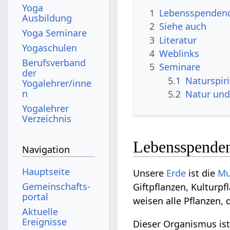
Yoga
1
Lebensspenden
Ausbildung
2
Siehe auch
Yoga Seminare
3
Literatur
Yogaschulen
4
Weblinks
Berufsverband
5
Seminare
der
5.1
Naturspir
Yogalehrer/inne
n
5.2
Natur un
Yogalehrer
Verzeichnis
Lebensspende
Navigation
Hauptseite
Unsere
Erde
ist die
Mu
Gemeinschafts­
Giftpflanzen, Kulturp
portal
weisen alle Pflanzen, 
Aktuelle
Ereignisse
Dieser Organismus ist