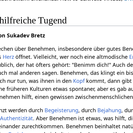
hilfreiche Tugend
on Sukadev Bretz
echen über Benehmen, insbesondere über gutes Bene
as
Herz
öffnet. Vielleicht, wer noch eine altmodische
E
blich, der hat öfters gehört: "Benimm dich!" Auch d
h mal anderen sagen. Benehmen, das klingt ein biss
h nur tun, was ihnen in den
Kopf
kommt, dann gibt
he früheren Kulturen etwas spontaner, aber es gab 
nehmen hilft, einen gewissen zwischenmenschlichen 
nzt werden durch
Begeisterung
, durch
Bejahung
, du
h
Authentizität
. Aber Benehmen ist etwas, was hilft, d
einander zurechtkommen. Benehmen beinhaltet natü