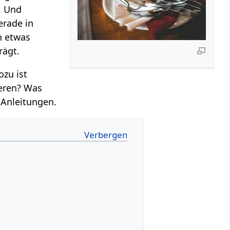
. Und
erade in
n etwas
rägt.
ozu ist
eren? Was
 Anleitungen.