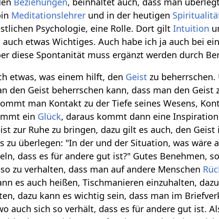
den
Beziehungen
, beinhaltet auch, dass man überleg
bin
Meditationslehrer
und in der heutigen
Spiritualitä
estlichen Psychologie, eine Rolle. Dort gilt
Intuition
un
t auch etwas Wichtiges. Auch habe ich ja auch bei e
er diese Spontanität muss ergänzt werden durch B
h etwas, was einem hilft, den
Geist
zu beherrschen.
man den Geist beherrschen kann, dass man den Geist 
kommt man Kontakt zu der Tiefe seines Wesens, Ko
kommt ein
Glück
, daraus kommt dann eine Inspiration
st zur Ruhe zu bringen, dazu gilt es auch, den Geist
ers zu überlegen: "In der und der Situation, was wä
eln, dass es für andere gut ist?" Gutes Benehmen, so
h so zu verhalten, dass man auf andere Menschen
Rüc
ann es auch heißen, Tischmanieren einzuhalten, dazu
en, dazu kann es wichtig sein, dass man im Briefverk
auch sich so verhält, dass es für andere gut ist. 