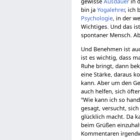
gewisse
Ausdauer
in 
bin ja
Yogalehrer
, ich 
Psychologie
, in der w
Wichtiges. Und das is
spontaner Mensch. Ab
Und Benehmen ist auc
ist es wichtig, dass 
Ruhe bringt, dann be
eine Stärke, daraus 
kann. Aber um den Gei
auch helfen, sich öft
"Wie kann ich so hand
gesagt, versucht, sic
glücklich macht. Da k
beim Grüßen einzuhalt
Kommentaren irgendwo 