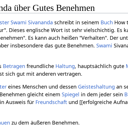
nda über Gutes Benehmen
ster
Swami Sivananda
schreibt in seinem
Buch
How t
r". Dieses englische Wort ist sehr vielschichtig. Es 
nehmen". Es kann auch heißen "Verhalten". Der unte
 aber insbesondere das gute Benehmen.
Swami
Sivan
es
Betragen
freundliche
Haltung
, hauptsächlich gute
ist sich gut mit anderen vertragen.
ter
eines Menschen und dessen
Geisteshaltung
an s
Benehmen gleicht einem
Spiegel
in dem jeder sein
B
in Ausweis für
Freundschaft
und [[erfolgreiche Aufn
auen
zu dem äußeren Benehmen.