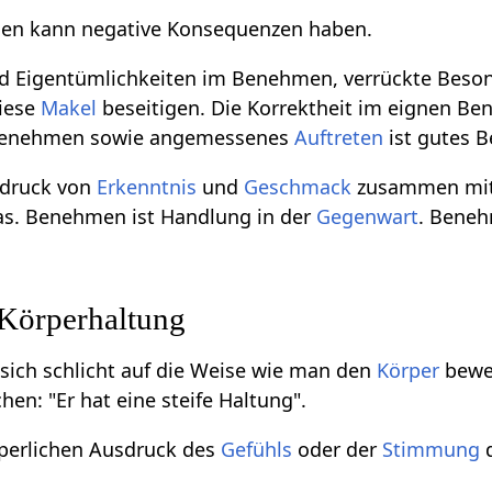
n kann negative Konsequenzen haben.
nd Eigentümlichkeiten im Benehmen, verrückte Beso
diese
Makel
beseitigen. Die Korrektheit im eignen B
u benehmen sowie angemessenes
Auftreten
ist gutes 
sdruck von
Erkenntnis
und
Geschmack
zusammen mi
s. Benehmen ist Handlung in der
Gegenwart
. Beneh
Körperhaltung
sich schlicht auf die Weise wie man den
Körper
beweg
en: "Er hat eine steife Haltung".
rperlichen Ausdruck des
Gefühls
oder der
Stimmung
d