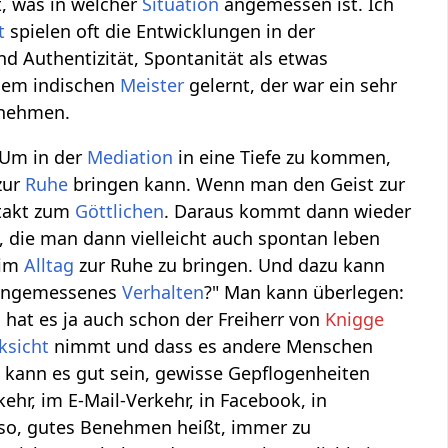
t, was in welcher
Situation
angemessen ist. Ich
t
spielen oft die Entwicklungen in der
d Authentizität, Spontanität als etwas
inem indischen
Meister
gelernt, der war ein sehr
enehmen.
 Um in der
Mediation
in eine Tiefe zu kommen,
zur
Ruhe
bringen kann. Wenn man den Geist zur
ntakt zum
Göttlichen
. Daraus kommt dann wieder
, die man dann vielleicht auch spontan leben
 im
Alltag
zur Ruhe zu bringen. Und dazu kann
re angemessenes
Verhalten
?" Man kann überlegen:
 hat es ja auch schon der Freiherr von
Knigge
ksicht
nimmt und dass es andere Menschen
 kann es gut sein, gewisse Gepflogenheiten
ehr, im E-Mail-Verkehr, in Facebook, in
Also, gutes Benehmen heißt, immer zu