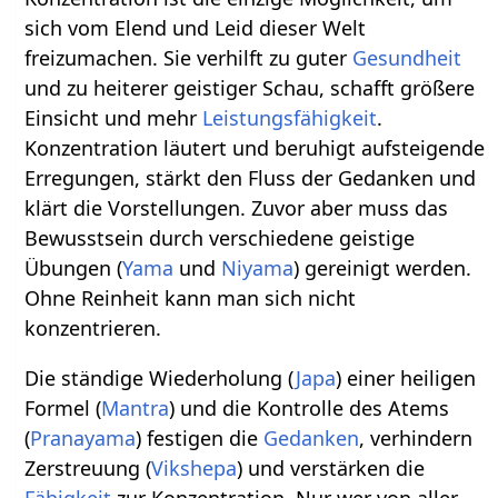
sich vom Elend und Leid dieser Welt
freizumachen. Sie verhilft zu guter
Gesundheit
und zu heiterer geistiger Schau, schafft größere
Einsicht und mehr
Leistungsfähigkeit
.
Konzentration läutert und beruhigt aufsteigende
Erregungen, stärkt den Fluss der Gedanken und
klärt die Vorstellungen. Zuvor aber muss das
Bewusstsein durch verschiedene geistige
Übungen (
Yama
und
Niyama
) gereinigt werden.
Ohne Reinheit kann man sich nicht
konzentrieren.
Die ständige Wiederholung (
Japa
) einer heiligen
Formel (
Mantra
) und die Kontrolle des Atems
(
Pranayama
) festigen die
Gedanken
, verhindern
Zerstreuung (
Vikshepa
) und verstärken die
Fähigkeit
zur Konzentration. Nur wer von aller