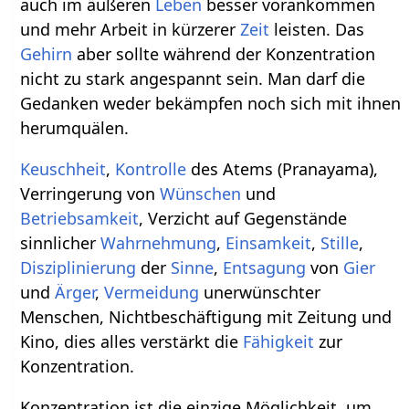
auch im äußeren
Leben
besser vorankommen
und mehr Arbeit in kürzerer
Zeit
leisten. Das
Gehirn
aber sollte während der Konzentration
nicht zu stark angespannt sein. Man darf die
Gedanken weder bekämpfen noch sich mit ihnen
herumquälen.
Keuschheit
,
Kontrolle
des Atems (Pranayama),
Verringerung von
Wünschen
und
Betriebsamkeit
, Verzicht auf Gegenstände
sinnlicher
Wahrnehmung
,
Einsamkeit
,
Stille
,
Disziplinierung
der
Sinne
,
Entsagung
von
Gier
und
Ärger
,
Vermeidung
unerwünschter
Menschen, Nichtbeschäftigung mit Zeitung und
Kino, dies alles verstärkt die
Fähigkeit
zur
Konzentration.
Konzentration ist die einzige Möglichkeit, um