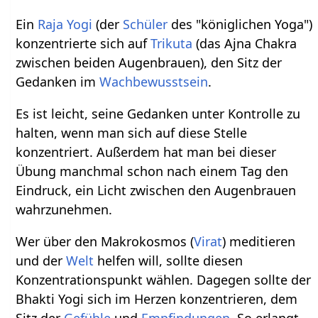
Ein
Raja Yogi
(der
Schüler
des "königlichen Yoga")
konzentrierte sich auf
Trikuta
(das Ajna Chakra
zwischen beiden Augenbrauen), den Sitz der
Gedanken im
Wachbewusstsein
.
Es ist leicht, seine Gedanken unter Kontrolle zu
halten, wenn man sich auf diese Stelle
konzentriert. Außerdem hat man bei dieser
Übung manchmal schon nach einem Tag den
Eindruck, ein Licht zwischen den Augenbrauen
wahrzunehmen.
Wer über den Makrokosmos (
Virat
) meditieren
und der
Welt
helfen will, sollte diesen
Konzentrationspunkt wählen. Dagegen sollte der
Bhakti Yogi sich im Herzen konzentrieren, dem
Sitz der
Gefühle
und
Empfindungen
. So erlangt