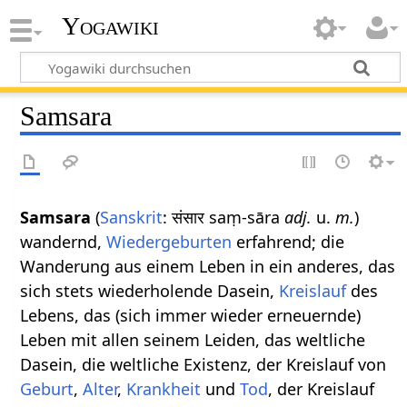
Yogawiki
Samsara
Samsara
(
Sanskrit
: संसार saṃ-sāra
adj.
u.
m.
)
wandernd,
Wiedergeburten
erfahrend; die
Wanderung aus einem Leben in ein anderes, das
sich stets wiederholende Dasein,
Kreislauf
des
Lebens, das (sich immer wieder erneuernde)
Leben mit allen seinem Leiden, das weltliche
Dasein, die weltliche Existenz, der Kreislauf von
Geburt
,
Alter
,
Krankheit
und
Tod
, der Kreislauf