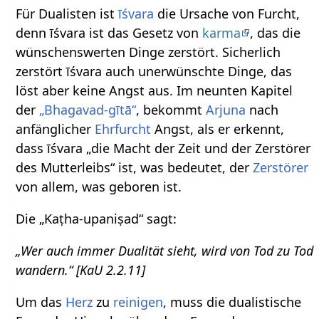
Für Dualisten ist
īśvara
die Ursache von Furcht,
denn īśvara ist das Gesetz von
karma
, das die
wünschenswerten Dinge zerstört. Sicherlich
zerstört īśvara auch unerwünschte Dinge, das
löst aber keine Angst aus. Im neunten Kapitel
der
„Bhagavad-gītā“
, bekommt
Arjuna
nach
anfänglicher
Ehrfurcht
Angst, als er erkennt,
dass īśvara „die Macht der Zeit und der Zerstörer
des Mutterleibs“ ist, was bedeutet, der
Zerstörer
von allem, was geboren ist.
Die „Kaṭha-upaniṣad“ sagt:
„Wer auch immer Dualität sieht, wird von Tod zu Tod
wandern.“ [KaU 2.2.11]
Um das
Herz
zu
reinigen
, muss die dualistische