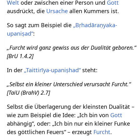
Welt
oder zwischen einer Person und
Gott
ausdrückt, die
Ursache
allen Kummers ist.
So sagt zum Beispiel die
„Bṛhadāraṇyaka-
upaniṣad“
:
„Furcht wird ganz gewiss aus der Dualität geboren.“
[BrU 1.4.2]
In der
„Taittirīya-upaniṣhad“
steht:
„Selbst ein kleiner Unterschied verursacht Furcht.“
[TaiU (BrahV) 2.7]
Selbst die Überlagerung der kleinsten Dualität –
wie zum Beispiel die Idee: „Ich bin von
Gott
abhängig“, oder: „Ich bin nur ein kleiner Funke
des göttlichen Feuers“ – erzeugt
Furcht
.