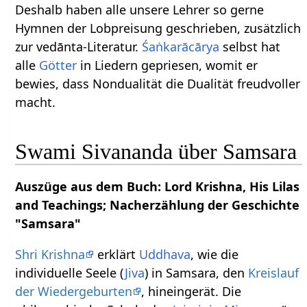
Deshalb haben alle unsere Lehrer so gerne
Hymnen der Lobpreisung geschrieben, zusätzlich
zur vedānta-Literatur.
Śaṅkarācārya
selbst hat
alle
Götter
in Liedern gepriesen, womit er
bewies, dass Nondualität die Dualität freudvoller
macht.
Swami Sivananda über Samsara
Auszüge aus dem Buch: Lord Krishna, His Lilas
and Teachings; Nacherzählung der Geschichte
"Samsara"
Shri Krishna
erklärt
Uddhava
, wie die
individuelle Seele (
Jiva
) in Samsara, den
Kreislauf
der Wiedergeburten
, hineingerät. Die