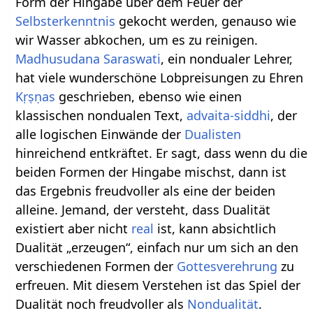
Form der Hingabe über dem Feuer der
Selbsterkenntnis
gekocht werden, genauso wie
wir Wasser abkochen, um es zu reinigen.
Madhusudana Saraswati
, ein nondualer Lehrer,
hat viele wunderschöne Lobpreisungen zu Ehren
Kṛṣṇas
geschrieben, ebenso wie einen
klassischen nondualen Text,
advaita-siddhi
, der
alle logischen Einwände der
Dualisten
hinreichend entkräftet. Er sagt, dass wenn du die
beiden Formen der Hingabe mischst, dann ist
das Ergebnis freudvoller als eine der beiden
alleine. Jemand, der versteht, dass Dualität
existiert aber nicht
real
ist, kann absichtlich
Dualität „erzeugen“, einfach nur um sich an den
verschiedenen Formen der
Gottesverehrung
zu
erfreuen. Mit diesem Verstehen ist das Spiel der
Dualität noch freudvoller als
Nondualität
.