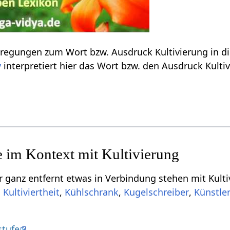
rt bzw. Ausdruck Kultivierung‏‎ in dieser kurzen Abhandlung, einen spontanen
v
ernt etwas in Verbindung stehen mit Kultivierung‏‎, aber für dich vielleicht doch
.
,
,
,
stufe