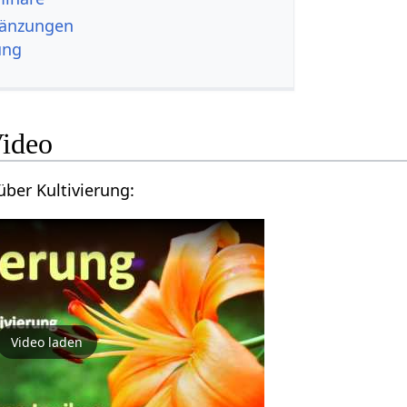
erung‏‎ Ergänzungen
ung
vierung‏‎ Video
Kurzes Vortragsvideo über Kultivierung‏‎:
Video laden