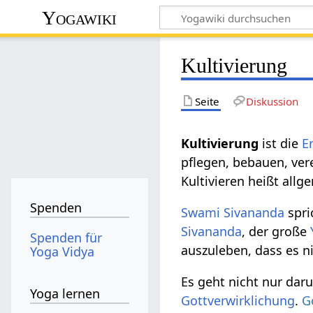
Yogawiki
Kultivierung
Seite
Diskussion
Kultivierung‏‎
ist die
E
pflegen, bebauen, ver
Kultivieren heißt allg
Spenden
Swami
Sivananda
spri
Sivananda
, der große
Spenden für
auszuleben, dass es n
Yoga Vidya
Es geht nicht nur da
Yoga lernen
Gottverwirklichung
.
G