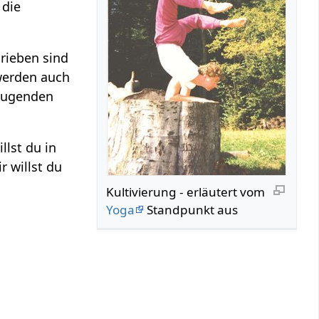
 die
rieben sind
erden auch
ntugenden
illst du in
r willst du
Kultivierung‏‎ - erläutert vom
Yoga
Standpunkt aus