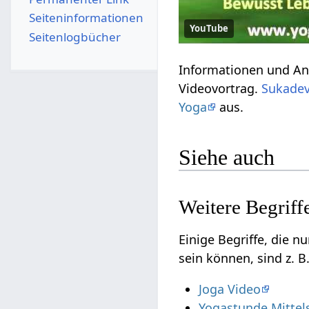
Seiten­­informationen
YouTube
Seitenlogbücher
Informationen und Anregungen zum Wo
Videovortrag.
Sukade
Yoga
aus.
Siehe auch
Einige Begriffe, die nur ganz entf
sein können, sind z. B
Joga Video
Yogastunde Mittel