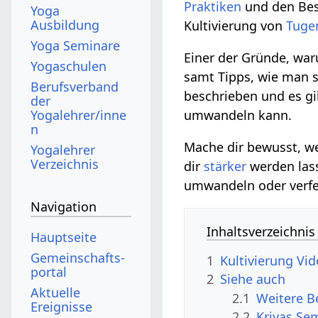
Praktiken
und den Be
Yoga
Ausbildung
Kultivierung von
Tuge
Yoga Seminare
Einer der Gründe, wa
Yogaschulen
samt Tipps, wie man s
Berufsverband
beschrieben und es gi
der
Yogalehrer/inne
umwandeln kann.
n
Mache dir bewusst, w
Yogalehrer
Verzeichnis
dir
stärker
werden lass
umwandeln oder verfe
Navigation
Inhaltsverzeichnis
Hauptseite
Gemeinschafts­
1
Kultivierung‏
portal
2
Siehe auch
Aktuelle
2.1
Ereignisse
2.2
Kriyas Se