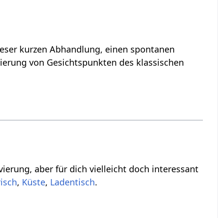
interpretiert hier das Wort bzw. den Ausdruck Kultivierung‏‎ von Gesichtspunkten des klassischen
 interessant
,
,
.