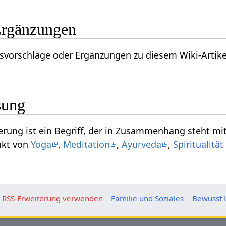
tivierung‏‎ Ergänzungen
läge oder Ergänzungen zu diesem Wiki-Artikel zu Kultivierung‏‎? Dan
sung
Das Substantiv Kultivierung‏‎ ist ein Begriff, der in Zusammenhang steht m
nkt von
Yoga
,
Meditation
,
Ayurveda
,
Spiritualität
ie RSS-Erweiterung verwenden
Familie und Soziales
Bewusst 