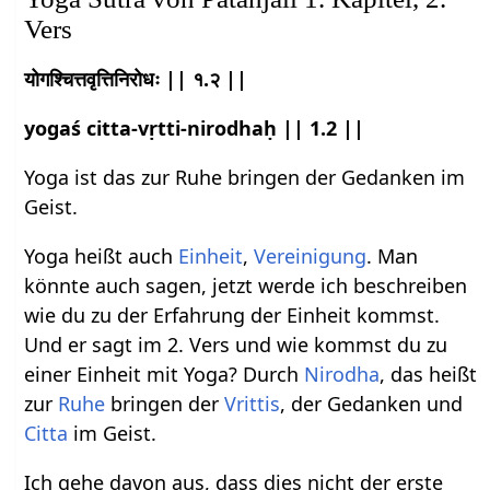
Vers
योगश्चित्तवृत्तिनिरोधः || १.२ ||
yogaś citta-vṛtti-nirodhaḥ || 1.2 ||
Yoga ist das zur Ruhe bringen der Gedanken im
Geist.
Yoga heißt auch
Einheit
,
Vereinigung
. Man
könnte auch sagen, jetzt werde ich beschreiben
wie du zu der Erfahrung der Einheit kommst.
Und er sagt im 2. Vers und wie kommst du zu
einer Einheit mit Yoga? Durch
Nirodha
, das heißt
zur
Ruhe
bringen der
Vrittis
, der Gedanken und
Citta
im Geist.
Ich gehe davon aus, dass dies nicht der erste