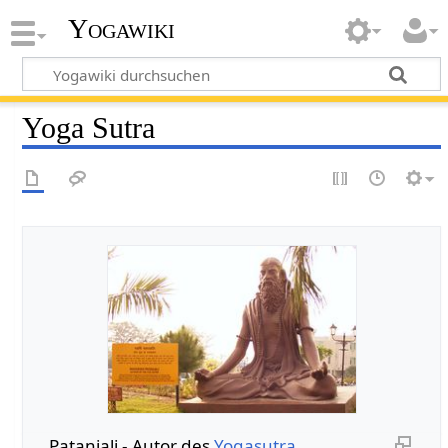
Yogawiki
Yoga Sutra
Patanjali - Autor des
Yogasutra