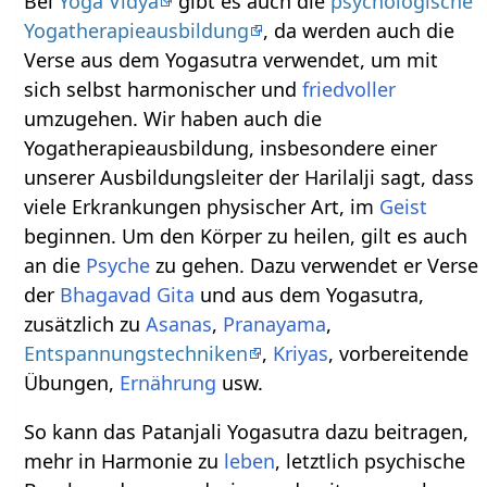
Bei
Yoga Vidya
gibt es auch die
psychologische
Yogatherapieausbildung
, da werden auch die
Verse aus dem Yogasutra verwendet, um mit
sich selbst harmonischer und
friedvoller
umzugehen. Wir haben auch die
Yogatherapieausbildung, insbesondere einer
unserer Ausbildungsleiter der Harilalji sagt, dass
viele Erkrankungen physischer Art, im
Geist
beginnen. Um den Körper zu heilen, gilt es auch
an die
Psyche
zu gehen. Dazu verwendet er Verse
der
Bhagavad Gita
und aus dem Yogasutra,
zusätzlich zu
Asanas
,
Pranayama
,
Entspannungstechniken
,
Kriyas
, vorbereitende
Übungen,
Ernährung
usw.
So kann das Patanjali Yogasutra dazu beitragen,
mehr in Harmonie zu
leben
, letztlich psychische