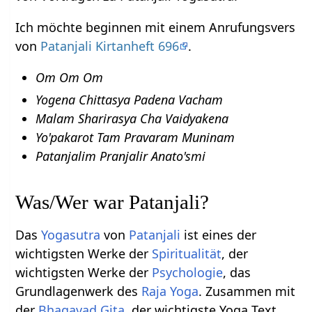
Ich möchte beginnen mit einem Anrufungsvers
von
Patanjali Kirtanheft 696
.
Om Om Om
Yogena Chittasya Padena Vacham
Malam Sharirasya Cha Vaidyakena
Yo'pakarot Tam Pravaram Muninam
Patanjalim Pranjalir Anato'smi
Was/Wer war Patanjali?
Das
Yogasutra
von
Patanjali
ist eines der
wichtigsten Werke der
Spiritualität
, der
wichtigsten Werke der
Psychologie
, das
Grundlagenwerk des
Raja Yoga
. Zusammen mit
der
Bhagavad Gita
, der wichtigste Yoga Text