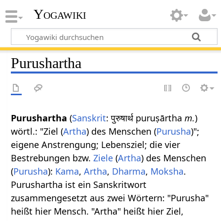
Yogawiki
Purushartha
Purushartha
(
Sanskrit
: पुरुषार्थ puruṣārtha
m.
)
wörtl.: "Ziel (
Artha
) des Menschen (
Purusha
)";
eigene Anstrengung; Lebensziel; die vier
Bestrebungen bzw.
Ziele
(
Artha
) des Menschen
(
Purusha
):
Kama
,
Artha
,
Dharma
,
Moksha
.
Purushartha ist ein Sanskritwort
zusammengesetzt aus zwei Wörtern: "Purusha"
heißt hier Mensch. "Artha" heißt hier Ziel,