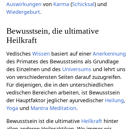
Auswirkungen
von
Karma
(
Schicksal
) und
Wiedergeburt
.
Bewusstsein, die ultimative
Heilkraft
Vedisches
Wissen
basiert auf einer
Anerkennung
des Primates des Bewusstseins als Grundlage
des Einzelnen und des
Universums
und lehrt uns
von verschiedensten Seiten darauf zuzugreifen.
Für diejenigen, die in den unterschiedlichen
vedischen Bereichen arbeiten, ist Bewusstsein
der Hauptfaktor jeglicher ayurvedischer
Heilung
,
Yoga
und
Mantra
Meditation
.
Bewusstsein ist die ultimative
Heilkraft
hinter
allen anderen Heilpraktiken. Wo immer wir