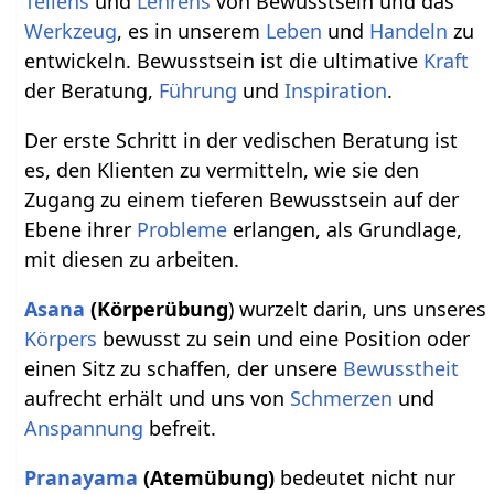
Teilens
und
Lehrens
von Bewusstsein und das
Werkzeug
, es in unserem
Leben
und
Handeln
zu
entwickeln. Bewusstsein ist die ultimative
Kraft
der Beratung,
Führung
und
Inspiration
.
Der erste Schritt in der vedischen Beratung ist
es, den Klienten zu vermitteln, wie sie den
Zugang zu einem tieferen Bewusstsein auf der
Ebene ihrer
Probleme
erlangen, als Grundlage,
mit diesen zu arbeiten.
Asana
(Körperübung
) wurzelt darin, uns unseres
Körpers
bewusst zu sein und eine Position oder
einen Sitz zu schaffen, der unsere
Bewusstheit
aufrecht erhält und uns von
Schmerzen
und
Anspannung
befreit.
Pranayama
(Atemübung)
bedeutet nicht nur