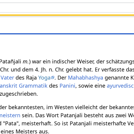
 Patañjali
m.
) war ein indischer Weiser, der schätzun
Chr. und dem 4. Jh. n. Chr. gelebt hat. Er verfasste d
s
Vater
des Raja
Yoga
. Der
Mahabhashya
genannte 
anskrit Grammatik
des
Panini
, sowie eine
ayurvedis
 zugeschrieben.
 der bekanntesten, im Westen vielleicht der bekannte
meistern
sein. Das Wort Patanjali besteht aus zwei W
 "Pata", meisterhaft. So ist Patanjali meisterhafte V
eines Meisters aus.