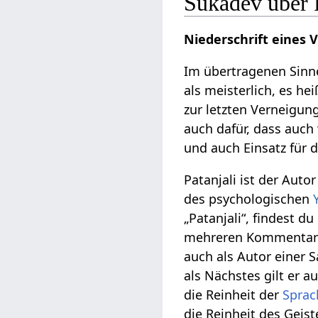
Sukadev über P
Niederschrift eines 
Im übertragenen Sinne
als meisterlich, es hei
zur letzten Verneigun
auch dafür, dass auc
und auch Einsatz für d
Patanjali ist der Auto
des psychologischen
„Patanjali“, findest d
mehreren Kommentaren
auch als Autor einer 
als Nächstes gilt er a
die Reinheit der
Sprac
die Reinheit des Geist