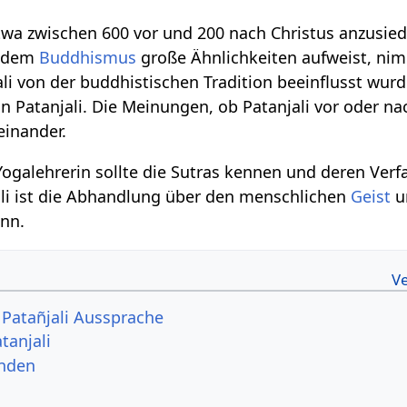
twa zwischen 600 vor und 200 nach Christus anzusied
t dem
Buddhismus
große Ähnlichkeiten aufweist, ni
li von der buddhistischen Tradition beeinflusst wur
n Patanjali. Die Meinungen, ob Patanjali vor oder n
einander.
ogalehrerin sollte die Sutras kennen und deren Verfa
ali ist die Abhandlung über den menschlichen
Geist
u
ann.
ि Patañjali Aussprache
tanjali
enden