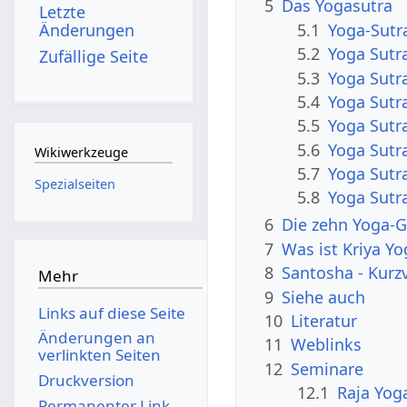
5
Das Yogasutra
Letzte
5.1
Yoga-Sutr
Änderungen
5.2
Yoga Sutr
Zufällige Seite
5.3
Yoga Sutr
5.4
Yoga Sutr
5.5
Yoga Sutr
5.6
Yoga Sutr
Wikiwerkzeuge
5.7
Yoga Sutr
Spezialseiten
5.8
Yoga Sutra
6
Die zehn Yoga-
7
Was ist Kriya Yo
8
Santosha - Kurz
Mehr
9
Siehe auch
Links auf diese Seite
10
Literatur
Änderungen an
11
Weblinks
verlinkten Seiten
12
Seminare
Druckversion
12.1
Raja Yog
Permanenter Link