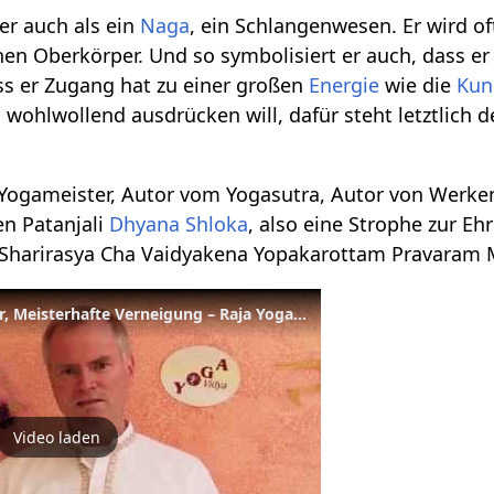
ter auch als ein
Naga
, ein Schlangenwesen. Er wird o
n Oberkörper. Und so symbolisiert er auch, dass er 
ss er Zugang hat zu einer großen
Energie
wie die
Kun
 wohlwollend ausdrücken will, dafür steht letztlich 
r Yogameister, Autor vom Yogasutra, Autor von Werk
en Patanjali
Dhyana
Shloka
, also eine Strophe zur Eh
harirasya Cha Vaidyakena Yopakarottam Pravaram M
Patanjali - Grosser Meister, Meisterhafte Verneigung – Raja Yoga Wörterbuch
Video laden