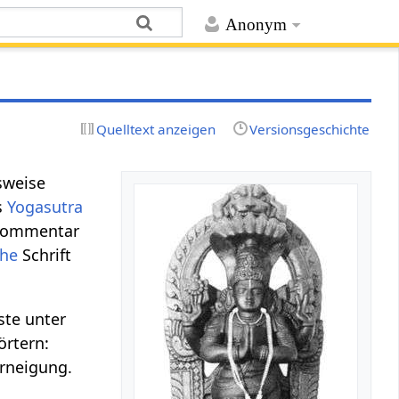
Anonym
Quelltext anzeigen
Versionsgeschichte
gsweise
as
Yogasutra
Kommentar
che
Schrift
ste unter
örtern:
erneigung.