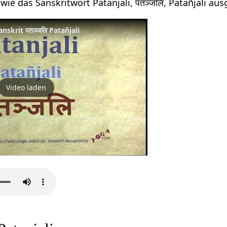
wie das Sanskritwort Patanjali, पतञ्जलि, Patañjali au
nskrit पतञ्जलि Patañjali
Video laden