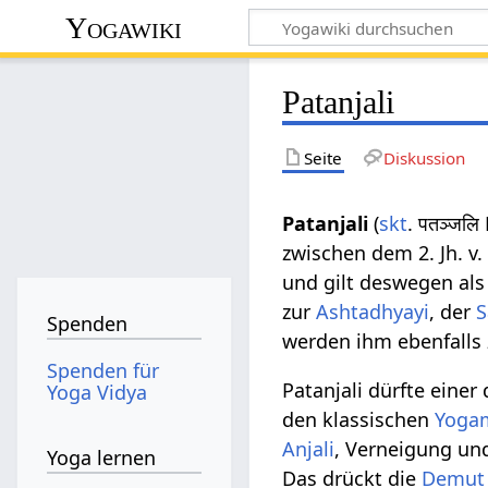
Yogawiki
Patanjali
Seite
Diskussion
Patanjali
(
skt
. पतञ्जलि
zwischen dem 2. Jh. v. 
und gilt deswegen al
zur
Ashtadhyayi
, der
S
Spenden
werden ihm ebenfalls
Spenden für
Patanjali dürfte einer
Yoga Vidya
den klassischen
Yoga
Anjali
, Verneigung und
Yoga lernen
Das drückt die
Demut