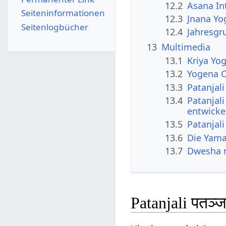
12.2
Asana In
Seiten­­informationen
12.3
Jnana Yo
Seitenlogbücher
12.4
Jahresgr
13
Multimedia
13.1
Kriya Yo
13.2
Yogena C
13.3
Patanjal
13.4
Patanjali
entwicke
13.5
Patanjali
13.6
Die Yama
13.7
Dwesha n
Patanjali पतञ्