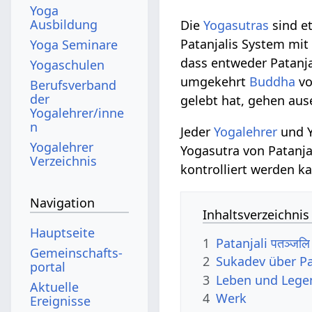
Yoga
Ausbildung
Die
Yogasutras
sind e
Patanjalis System mi
Yoga Seminare
dass entweder Patanja
Yogaschulen
umgekehrt
Buddha
vo
Berufsverband
der
gelebt hat, gehen aus
Yogalehrer/inne
n
Jeder
Yogalehrer
und Y
Yogalehrer
Yogasutra von Patanj
Verzeichnis
kontrolliert werden k
Navigation
Inhaltsverzeichnis
Hauptseite
1
Patanjali पतञ्जल
Gemeinschafts­
2
Sukadev über Pa
portal
3
Leben und Leg
Aktuelle
4
Werk
Ereignisse