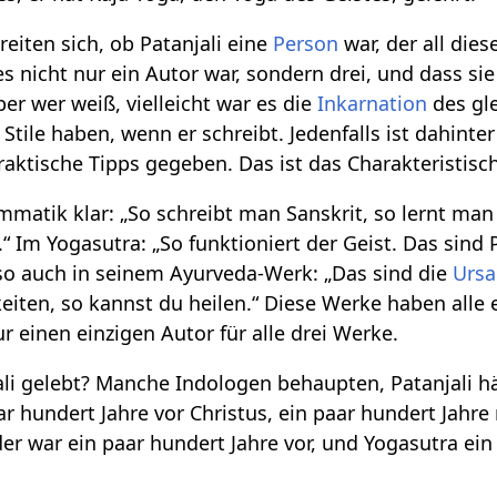
eiten sich, ob Patanjali eine
Person
war, der all die
es nicht nur ein Autor war, sondern drei, und dass sie
er wer weiß, vielleicht war es die
Inkarnation
des gl
Stile haben, wenn er schreibt. Jedenfalls ist dahint
raktische Tipps gegeben. Das ist das Charakteristisc
ammatik klar: „So schreibt man Sanskrit, so lernt ma
“ Im Yogasutra: „So funktioniert der Geist. Das sind
so auch in seinem Ayurveda-Werk: „Das sind die
Urs
iten, so kannst du heilen.“ Diese Werke haben alle
 einen einzigen Autor für alle drei Werke.
li gelebt? Manche Indologen behaupten, Patanjali hät
r hundert Jahre vor Christus, ein paar hundert Jahr
er war ein paar hundert Jahre vor, und Yogasutra ein