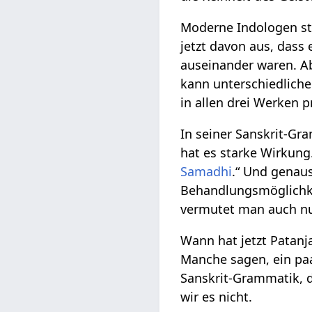
Moderne Indologen str
jetzt davon aus, dass 
auseinander waren. Ab
kann unterschiedliche 
in allen drei Werken p
In seiner Sanskrit-Gr
hat es starke Wirkung.
Samadhi
.“ Und genau
Behandlungsmöglichke
vermutet man auch nur
Wann hat jetzt Patanja
Manche sagen, ein paa
Sanskrit-Grammatik, d
wir es nicht.