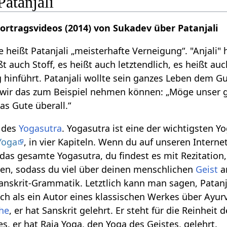
atanjali
Vortragsvideos (2014) von Sukadev über Patanjali
 heißt Patanjali „meisterhafte Verneigung“. "Anjali"
ßt auch Stoff, es heißt auch letztendlich, es heißt auc
g hinführt. Patanjali wollte sein ganzes Leben dem G
h wir das zum Beispiel nehmen können: „Möge unser
as Gute überall.“
r des
Yogasutra
. Yogasutra ist eine der wichtigsten Y
Yoga
, in vier Kapiteln. Wenn du auf unseren Intern
u das gesamte Yogasutra, du findest es mit Rezitatio
, sodass du viel über deinen menschlichen
Geist
an
Sanskrit-Grammatik. Letztlich kann man sagen, Patanj
uch als ein Autor eines klassischen Werkes über Ayurv
he
, er hat Sanskrit gelehrt. Er steht für die Reinheit 
es, er hat Raja Yoga, den Yoga des Geistes, gelehrt.