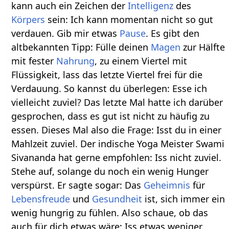
kann auch ein Zeichen der
Intelligenz
des
Körpers
sein: Ich kann momentan nicht so gut
verdauen. Gib mir etwas
Pause
. Es gibt den
altbekannten Tipp: Fülle deinen
Magen
zur Hälfte
mit fester
Nahrung
, zu einem Viertel mit
Flüssigkeit, lass das letzte Viertel frei für die
Verdauung. So kannst du überlegen: Esse ich
vielleicht zuviel? Das letzte Mal hatte ich darüber
gesprochen, dass es gut ist nicht zu häufig zu
essen. Dieses Mal also die Frage: Isst du in einer
Mahlzeit zuviel. Der indische Yoga Meister Swami
Sivananda hat gerne empfohlen: Iss nicht zuviel.
Stehe auf, solange du noch ein wenig Hunger
verspürst. Er sagte sogar: Das
Geheimnis
für
Lebensfreude
und
Gesundheit
ist, sich immer ein
wenig hungrig zu fühlen. Also schaue, ob das
auch für dich etwas wäre: Iss etwas weniger.