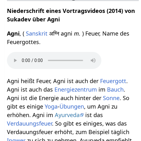
Niederschrift eines Vortragsvideos (2014) von
Sukadev über Agni
Agni
, (
Sanskrit
अग्नि agni
m.
) Feuer, Name des
Feuergottes.
Agni heißt Feuer, Agni ist auch der
Feuer
gott
.
Agni ist auch das
Energiezentrum
im
Bauch
.
Agni ist die Energie auch hinter der
Sonne
. So
gibt es einige
Yoga
-
Übungen
, um Agni zu
erhöhen. Agni im
Ayurveda
ist das
Verdauungsfeuer
. So gibt es einiges, was das
Verdauungsfeuer erhöht, zum Beispiel täglich
Ingwer
zu sich zu nehmen. Ayurveda empfiehlt,