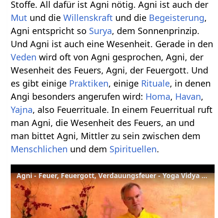
Stoffe. All dafür ist Agni nötig. Agni ist auch der
Mut
und die
Willenskraft
und die
Begeisterung
,
Agni entspricht so
Surya
, dem Sonnenprinzip.
Und Agni ist auch eine Wesenheit. Gerade in den
Veden
wird oft von Agni gesprochen, Agni, der
Wesenheit des Feuers, Agni, der Feuergott. Und
es gibt einige
Praktiken
, einige
Rituale
, in denen
Angi besonders angerufen wird:
Homa
,
Havan
,
Yajna
, also Feuerrituale. In einem Feuerritual ruft
man Agni, die Wesenheit des Feuers, an und
man bittet Agni, Mittler zu sein zwischen dem
Menschlichen
und dem
Spirituellen
.
Agni - Feuer, Feuergott, Verdauungsfeuer - Yoga Vidya Sanskrit Lexikon