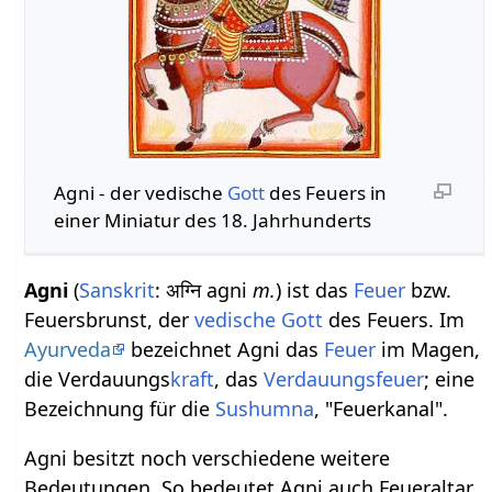
Agni - der vedische
Gott
des Feuers in
einer Miniatur des 18. Jahrhunderts
Agni
(
Sanskrit
: अग्नि agni
m.
) ist das
Feuer
bzw.
Feuersbrunst, der
vedische Gott
des Feuers. Im
Ayurveda
bezeichnet Agni das
Feuer
im Magen,
die Verdauungs
kraft
, das
Verdauungsfeuer
; eine
Bezeichnung für die
Sushumna
, "Feuerkanal".
Agni besitzt noch verschiedene weitere
Bedeutungen. So bedeutet Agni auch Feueraltar,