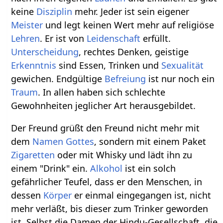
keine
Disziplin
mehr. Jeder ist sein eigener
Meister
und legt keinen Wert mehr auf religiöse
Lehren
. Er ist von
Leidenschaft
erfüllt.
Unterscheidung
, rechtes Denken, geistige
Erkenntnis
sind Essen, Trinken und
Sexualität
gewichen. Endgültige
Befreiung
ist nur noch ein
Traum
. In allen haben sich schlechte
Gewohnheiten jeglicher Art herausgebildet.
Der Freund grüßt den Freund nicht mehr mit
dem
Namen
Gottes
, sondern mit einem Paket
Zigaretten
oder mit Whisky und lädt ihn zu
einem "Drink" ein.
Alkohol
ist ein solch
gefährlicher Teufel, dass er den Menschen, in
dessen
Körper
er einmal eingegangen ist, nicht
mehr verläßt, bis dieser zum Trinker geworden
ist. Selbst die Damen der Hindu-Gesellschaft, die