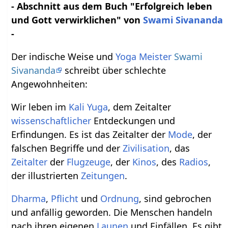
- Abschnitt aus dem Buch "Erfolgreich leben
und Gott verwirklichen" von
Swami Sivananda
-
Der indische Weise und
Yoga Meister
Swami
Sivananda
schreibt über schlechte
Angewohnheiten:
Wir leben im
Kali Yuga
, dem Zeitalter
wissenschaftlicher
Entdeckungen und
Erfindungen. Es ist das Zeitalter der
Mode
, der
falschen Begriffe und der
Zivilisation
, das
Zeitalter
der
Flugzeuge
, der
Kinos
, des
Radios
,
der illustrierten
Zeitungen
.
Dharma
,
Pflicht
und
Ordnung
, sind gebrochen
und anfällig geworden. Die Menschen handeln
nach ihren eigenen
Launen
und Einfällen. Es gibt