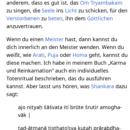
anderem, dass es gut ist, das
Om Tryambakam
zu singen, die
Seele
ins
Licht
zu schicken, für den
Verstorbenen
zu
beten
, ihn dem
Göttlichen
anzuvertrauen.
Wenn du einen
Meister
hast, dann kannst du
dich innerlich an den Meister wenden. Wenn du
weißt, wie
Arati
,
Puja
oder
Homa
geht, kannst du
diese machen. Ich habe in meinem Buch „Karma
und Reinkarnation“ auch ein individuelles
Totenritual beschrieben, das du ausführen
kannst. Aber lasst uns hören, was
Shankara
dazu
sagt:
ajo nityaḥ śāśvata iti brūte śrutir amogha-
vāk |
tad-ātmanā tiṣṭhato’sya kutaḥ prārabdha-