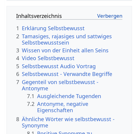
Inhaltsverzeichnis
1
Erklärung Selbstbewusst
2
Tamasiges, rajasiges und sattwiges
Selbstbewusstsein
3
Wissen von der Einheit allen Seins
4
Video Selbstbewusst
5
Selbstbewusst Audio Vortrag
6
Selbstbewusst - Verwandte Begriffe
7
Gegenteil von selbstbewusst -
Antonyme
7.1
Ausgleichende Tugenden
7.2
Antonyme, negative
Eigenschaften
8
Ähnliche Wörter wie selbstbewusst -
Synonyme
8.1
Positive Synonyme zu