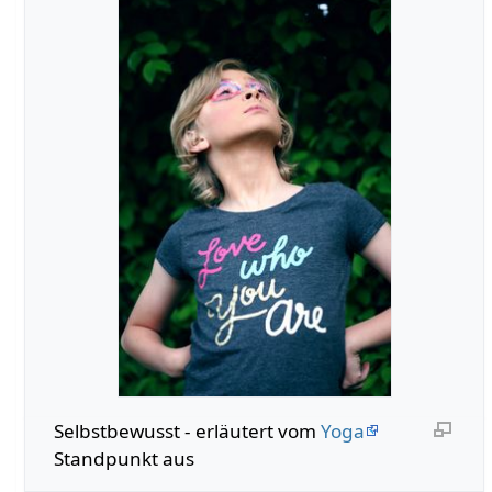
Selbstbewusst - erläutert vom
Yoga
Standpunkt aus