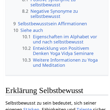
selbstbewusst
8.2
Negative Synonyme zu
selbstbewusst
9
Selbstbewusstsein Affirmationen
10
Siehe auch
10.1
Eigenschaften im Alphabet vor
und nach selbstbewusst
10.2
Entwicklung von Positivem
Denken Yoga Vidya Seminare
10.3
Weitere Informationen zu Yoga
und Meditation
Erklärung Selbstbewusst
Selbstbewusst zu sein bedeutet, sich seiner
eigenen
Stärken
, Fähigkeiten und
Talente
sicher