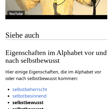
YouTube
Siehe auch
Eigenschaften im Alphabet vor und
nach selbstbewusst
Hier einige Eigenschaften, die im Alphabet vor
oder nach selbstbewusst kommen:
selbstbeherrscht
selbstbesinnend
selbstbewusst