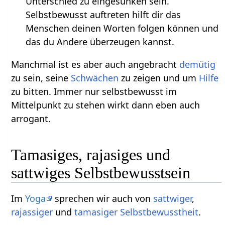
Unterschied zu eingesunken sein.
Selbstbewusst auftreten hilft dir das
Menschen deinen Worten folgen können und
das du Andere überzeugen kannst.
Manchmal ist es aber auch angebracht
demütig
zu sein, seine
Schwächen
zu zeigen und um
Hilfe
zu bitten. Immer nur selbstbewusst im
Mittelpunkt zu stehen wirkt dann eben auch
arrogant.
Tamasiges, rajasiges und
sattwiges Selbstbewusstsein
Im
Yoga
sprechen wir auch von
sattwiger
,
rajassiger
und
tamasiger
Selbstbewusstheit
.