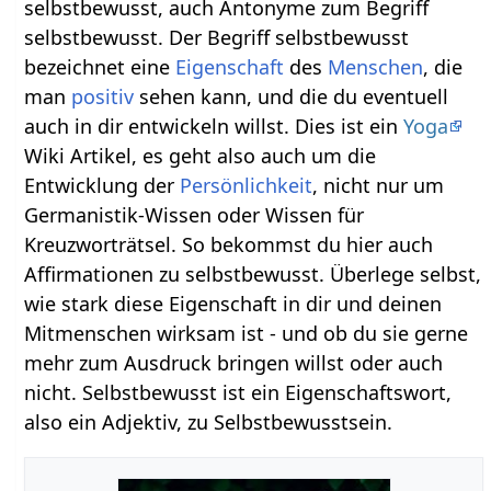
selbstbewusst, auch Antonyme zum Begriff
selbstbewusst. Der Begriff selbstbewusst
bezeichnet eine
Eigenschaft
des
Menschen
, die
man
positiv
sehen kann, und die du eventuell
auch in dir entwickeln willst. Dies ist ein
Yoga
Wiki Artikel, es geht also auch um die
Entwicklung der
Persönlichkeit
, nicht nur um
Germanistik-Wissen oder Wissen für
Kreuzworträtsel. So bekommst du hier auch
Affirmationen zu selbstbewusst. Überlege selbst,
wie stark diese Eigenschaft in dir und deinen
Mitmenschen wirksam ist - und ob du sie gerne
mehr zum Ausdruck bringen willst oder auch
nicht. Selbstbewusst ist ein Eigenschaftswort,
also ein Adjektiv, zu Selbstbewusstsein.