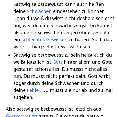
Sattwig selbstbewusst kann auch heißen
deine
Schwächen
eingestehen zu können.
Denn du weiß du wirst nicht deshalb schlecht
nur, weil du eine Schwäche zeigst. Du kannst
also deine Schwächen zeigen ohne deshalb
ein
schlechtes Gewissen
zu haben. Auch das
wäre sattwig selbstbewusst zu sein.
Sattwig selbstbewusst zu sein heißt auch du
weißt letztlich ist
Gott
hinter allem und Gott
gestaltet schon alles. Du musst nicht alles
tun. Du musst nicht perfekt sein. Gott wirkt
sogar durch deine Schwächen und durch
deine
Fehler
. Du musst sie nur ab und zu mal
zugeben.
Also sattwig selbstbewusst ist letztlich aus
Gottvertrauen
heraus. Da kannst du sattwig