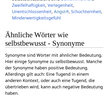
Zweifelhaftigkeit
,
Verlegenheit
,
Unentschlossenheit
,
Angst
,
Schüchternheit
,
Minderwertigkeitsgefühl
Ähnliche Wörter wie
selbstbewusst - Synonyme
Synonyme sind Wörter mit ähnlicher Bedeutung.
Hier einige Synonyme zu selbstbewusst. Manche
der Synonyme haben positive Bedeutung.
Allerdings gilt auch: Eine Tugend in einem
anderen Kontext, oder auch eine Tugend, die
übertrieben wird, kann auch negative Bedeutung
haben.