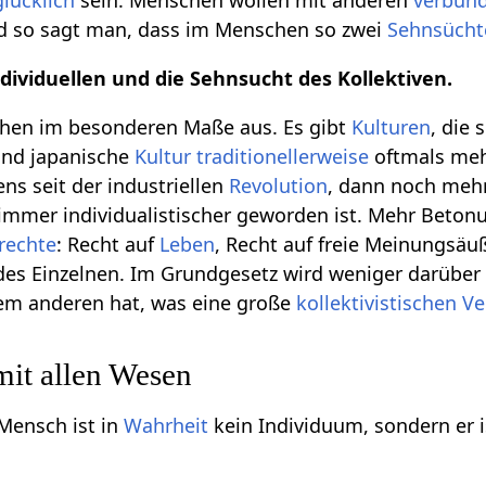
glücklich
sein. Menschen wollen mit anderen
verbun
d so sagt man, dass im Menschen so zwei
Sehnsücht
dividuellen und die Sehnsucht des Kollektiven.
hen im besonderen Maße aus. Es gibt
Kulturen
, die
und japanische
Kultur
traditionellerweise
oftmals me
ns seit der industriellen
Revolution
, dann noch mehr 
 immer individualistischer geworden ist. Mehr Betonu
srechte
: Recht auf
Leben
, Recht auf freie Meinungsäu
 des Einzelnen. Im Grundgesetz wird weniger darübe
em anderen hat, was eine große
kollektivistischen
Ve
mit allen Wesen
Mensch ist in
Wahrheit
kein Individuum, sondern er 