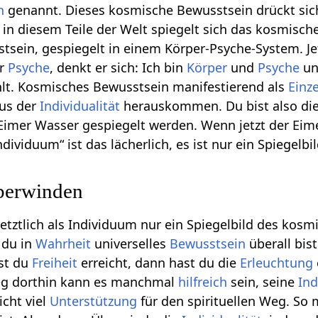
n
genannt. Dieses kosmische Bewusstsein drückt sich
d in diesem Teile der Welt spiegelt sich das kosmisch
sein, gespiegelt in einem Körper-Psyche-System. Jet
er
Psyche
, denkt er sich: Ich bin
Körper
und
Psyche
un
lt. Kosmisches Bewusstsein manifestierend als
Einz
aus der
Individualität
herauskommen. Du bist also di
Eimer Wasser gespiegelt werden. Wenn jetzt der Eim
ndividuum“ ist das lächerlich, es ist nur ein Spiegelbi
überwinden
 letztlich als Individuum nur ein Spiegelbild des ko
 du in
Wahrheit
universelles
Bewusstsein
überall bis
ast du
Freiheit
erreicht, dann hast du die
Erleuchtung
eg dorthin kann es manchmal
hilfreich
sein, seine
Ind
nicht viel
Unterstützung
für den spirituellen Weg. So