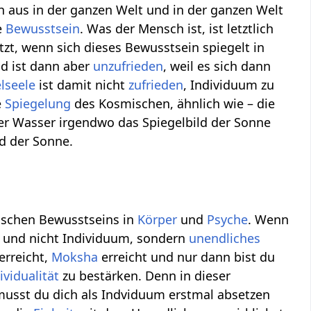
 aus in der ganzen Welt und in der ganzen Welt
e
Bewusstsein
. Was der Mensch ist, ist letztlich
zt, wenn sich dieses Bewusstsein spiegelt in
d ist dann aber
unzufrieden
, weil es sich dann
elseele
ist damit nicht
zufrieden
, Individuum zu
e
Spiegelung
des Kosmischen, ähnlich wie – die
er Wasser irgendwo das Spiegelbild der Sonne
ld der Sonne.
smischen Bewusstseins in
Körper
und
Psyche
. Wenn
t und nicht Individuum, sondern
unendliches
erreicht,
Moksha
erreicht und nur dann bist du
ividualität
zu bestärken. Denn in dieser
 musst du dich als Indviduum erstmal absetzen