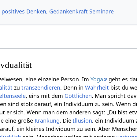
, positives Denken, Gedankenkraft Seminare
ivdualität
nzelwesen, eine einzelne Person. Im
Yoga
geht es da
alität
zu
transzendieren
. Denn in
Wahrheit
bist du w
ltenseele
, eins mit dem
Göttlichen
. Man spricht dav
en sind stolz darauf, ein Individuum zu sein. Wenn 
eut er sich. Wenn man dem anderen sagt: „Du bist e
ie eine große
Kränkung
. Die
Illusion
, ein Individuum 
arauf, ein kleines Individuum zu sein. Aber Menschen