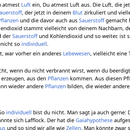
Du atmest
Luft
ein, Du atmest Luft aus. Die Luft, die je
auerstoff
, der jetzt in deinem
Blut
zirkuliert und viel
Pflanzen
und die davor auch aus
Sauerstoff
gemacht h
lendioxid stammt vielleicht von deinem Nachbarn, d
d der
Sauerstoff
und Kohlendioxid und so weiter. ist
 nicht so
individuell
.
st, war vorher ein anderes
Lebewesen
, vielleicht eine
eicht, wenn du nicht verbrannt wirst, wenn du beerd
 erzeugen, aus den
Pflanzen
kommen. Aus diesen Pfl
ann wieder andere
Pflanzen
bilden, die wieder ander
 So
individuell
bist du nicht. Man sagt ja auch gerne: 
nnte sich Lafflock. Der hat die
Gaiahypothese
aufgest
us
und so sind wir alle wie
Zellen
. Man könnte zwar 