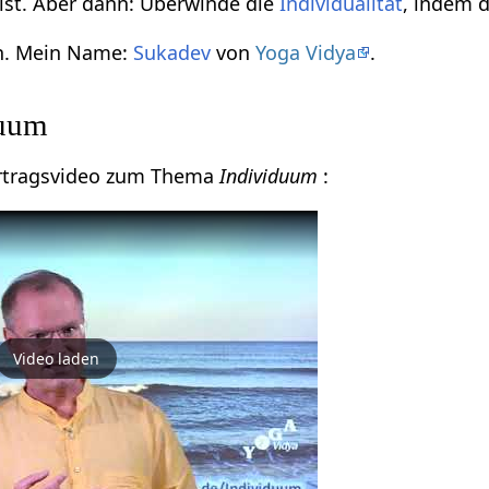
ist. Aber dann: Überwinde die
Individualität
, indem 
en. Mein Name:
Sukadev
von
Yoga Vidya
.
duum
Vortragsvideo zum Thema
Individuum
:
Video laden