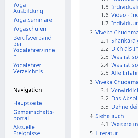
Yoga
1.5
Individua
Ausbildung
1.6
Video - I
Yoga Seminare
1.7
Individuu
Yogaschulen
2
Viveka Chudaman
Berufsverband
2.1
Shankara 
der
2.2
Dich als I
Yogalehrer/inne
n
2.3
Was ist s
2.4
Was ist s
Yogalehrer
Verzeichnis
2.5
Alle Erfa
3
Viveka Chudaman
Navigation
3.1
Verwirkli
3.2
Das Absol
Hauptseite
3.3
Dehne dei
Gemeinschafts­
4
Siehe auch
portal
4.1
Weitere i
Aktuelle
Ereignisse
5
Literatur