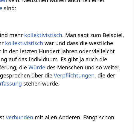
den
sein. Menschen wollen auch Teil einer
e
sind:
 sind mehr
kollektivistisch
. Man sagt zum Beispiel,
hr
kollektivistisch
war und dass die westliche
in den letzten Hundert Jahren oder vielleicht
ng auf das Individuum. Es gibt ja auch die
ßerung, die
Würde
des Menschen und so weiter,
r gesprochen über die
Verpflichtungen
, die der
rfassung
stehen würde.
ist
verbunden
mit allen Anderen. Fängt schon