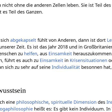
n nicht ohne die anderen Zellen leben. Sie ist Teil d
ist es Teil des Ganzen.
 sich
abgekapselt
fühlt von Anderen, dann ist dort
Le
nserer Zeit. Es ist das Jahr 2018 und in Großbritanie
Menschen zu
helfen
, aus
Einsamkeit
herauszukommen. G
, führt es auch zu
Einsamkeit
in
Krisensituationen
od
n sich zu sehr auf seine
Individualität
besonnen hat, 
usstsein
och eine
philosophische
,
spirituelle
Dimension
des
In
ogaphilosophie
heißt es: Es gibt kein Individuum. In