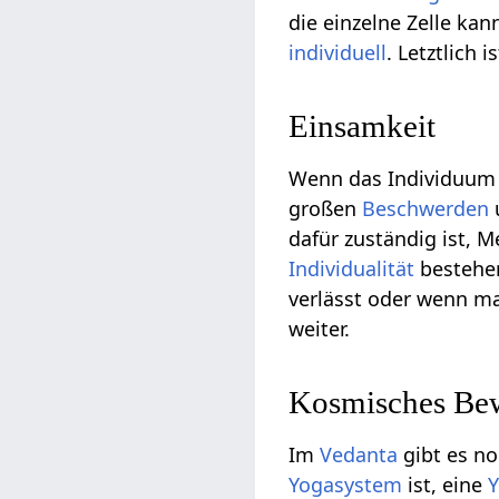
die einzelne Zelle kan
individuell
. Letztlich 
Einsamkeit
Wenn das Individuum
großen
Beschwerden
u
dafür zuständig ist, 
Individualität
bestehen
verlässt oder wenn ma
weiter.
Kosmisches Bew
Im
Vedanta
gibt es n
Yogasystem
ist, eine
Y