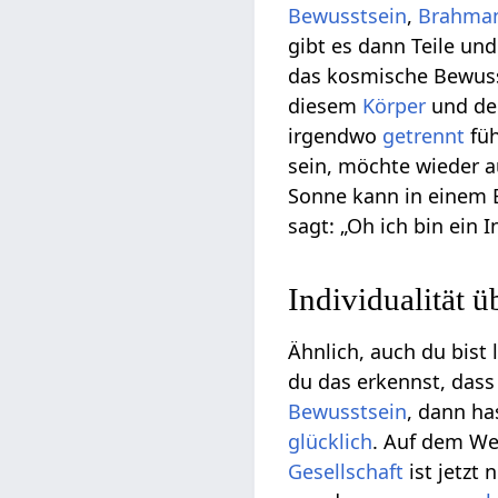
Bewusstsein
,
Brahma
gibt es dann Teile un
das kosmische Bewusst
diesem
Körper
und d
irgendwo
getrennt
füh
sein, möchte wieder 
Sonne kann in einem 
sagt: „Oh ich bin ein I
Individualität 
Ähnlich, auch du bist
du das erkennst, dass
Bewusstsein
, dann h
glücklich
. Auf dem W
Gesellschaft
ist jetzt 