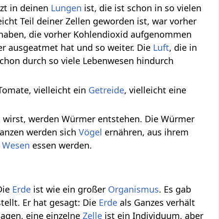
tzt in deinen
Lungen
ist, die ist schon in so vielen
leicht Teil deiner Zellen geworden ist, war vorher
aben, die vorher Kohlendioxid aufgenommen
er ausgeatmet hat und so weiter. Die
Luft
, die in
 schon durch so viele Lebenwesen hindurch
 Tomate, vielleicht ein
Getreide
, vielleicht eine
igt wirst, werden Würmer entstehen. Die Würmer
anzen werden sich
Vögel
ernähren, aus ihrem
e
Wesen
essen werden.
Die
Erde
ist wie ein großer
Organismus
. Es gab
ellt. Er hat gesagt: Die
Erde
als Ganzes verhält
sagen, eine einzelne
Zelle
ist ein Individuum, aber