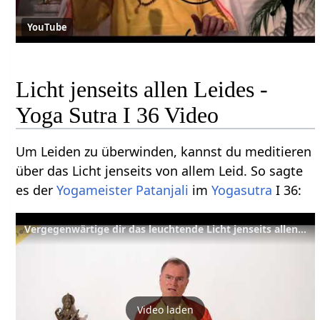
YouTube
Licht jenseits allen Leides -
Yoga Sutra I 36 Video
Um Leiden zu überwinden, kannst du meditieren
über das Licht jenseits von allem Leid. So sagte
es der
Yogameister
Patanjali
im
Yogasutra
I 36:
Vergegenwärtige dir das leuchtende Licht jenseits allen Leides – YVS217
Video laden