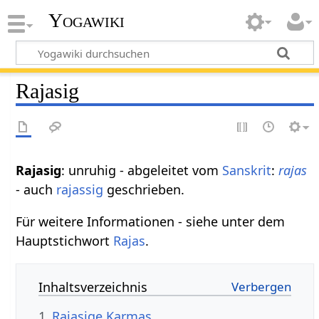
Yogawiki
Rajasig
Rajasig
: unruhig - abgeleitet vom
Sanskrit
:
rajas
- auch
rajassig
geschrieben.
Für weitere Informationen - siehe unter dem
Hauptstichwort
Rajas
.
Inhaltsverzeichnis
1
Rajasige Karmas