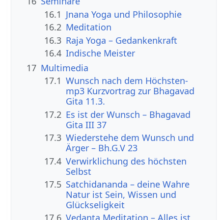
16
Seminare
16.1
Jnana Yoga und Philosophie
16.2
Meditation
16.3
Raja Yoga – Gedankenkraft
16.4
Indische Meister
17
Multimedia
17.1
Wunsch nach dem Höchsten-
mp3 Kurzvortrag zur Bhagavad
Gita 11.3.
17.2
Es ist der Wunsch – Bhagavad
Gita III 37
17.3
Wiederstehe dem Wunsch und
Ärger – Bh.G.V 23
17.4
Verwirklichung des höchsten
Selbst
17.5
Satchidananda – deine Wahre
Natur ist Sein, Wissen und
Glückseligkeit
17.6
Vedanta Meditation – Alles ist