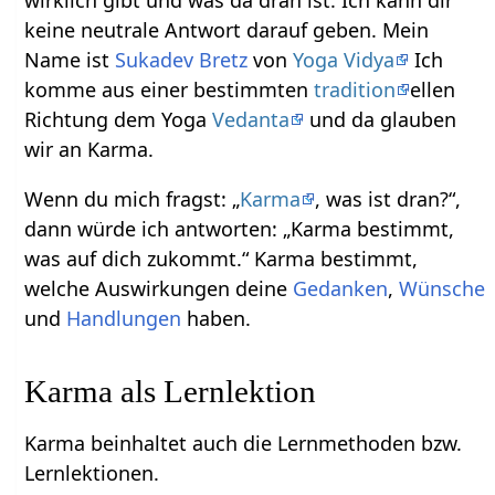
wirklich gibt und was da dran ist. Ich kann dir
keine neutrale Antwort darauf geben. Mein
Name ist
Sukadev Bretz
von
Yoga Vidya
Ich
komme aus einer bestimmten
tradition
ellen
Richtung dem Yoga
Vedanta
und da glauben
wir an Karma.
Wenn du mich fragst: „
Karma
, was ist dran?“,
dann würde ich antworten: „Karma bestimmt,
was auf dich zukommt.“ Karma bestimmt,
welche Auswirkungen deine
Gedanken
,
Wünsche
und
Handlungen
haben.
Karma als Lernlektion
Karma beinhaltet auch die Lernmethoden bzw.
Lernlektionen.