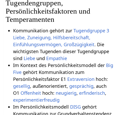
Tugendengruppen,
Persönlichkeitsfaktoren und
Temperamenten
Kommunikation gehört zur
Tugendgruppe 3
Liebe, Zuneigung, Hilfsbereitschaft,
Einfühlungsvermögen, Großzügigkeit
. Die
wichtigsten Tugenden dieser Tugendgruppe
sind
Liebe
und
Empathie
Im Kontext des Persönlichkeitsmodell der
Big
Five
gehört Kommunikation zum
Persönlichkeitsfaktor E1
Extraversion
hoch:
gesellig
, außenorientiert,
gesprächig
, auch
O1
Offenheit
hoch:
neugierig
,
erfinderisch
,
experimentierfreudig
Im Persönlichkeitsmodell
DISG
gehört
Kommunikation zur Grundverhaltenstendenz