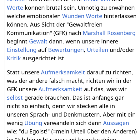
Worte
können brutal sein. Unnötig zu erwähnen
welche emotionalen
Wunden
Worte
hinterlassen
können. Aus Sicht der "Gewaltfreien
Kommunikation" (GFK) nach
Marshall Rosenberg
beginnt
Gewalt
dann, wenn unsere innere
Einstellung
auf
Bewertungen
,
Urteilen
und/oder
Kritik
ausgerichtet ist.
Statt unsere
Aufmerksamkeit
darauf zu richten,
was der andere falsch macht, richten wir in der
GFK unsere
Aufmerksamkeit
auf das, was wir
selbst
gerade brauchen. Das ist anfangs gar
nicht so einfach, denn wir stecken alle in
unseren Sprach- und Denkmustern. Aber mit ein
wenig
Übung
verwandeln sich dann
Aussagen
wie: "du Egoist!" (=mein Urteil über den Anderen)
in: "Ich bin echt sauer und brauche deine