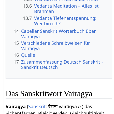
13.6
Vedanta Meditation – Alles ist
Brahman
13.7
Vedanta Tiefenentspannung:
Wer bin ich?
14
Capeller Sanskrit Wörterbuch über
Vairagya
15
Verschiedene Schreibweisen für
Vairagya
16
Quelle
17
Zusammenfassung Deutsch Sanskrit -
Sanskrit Deutsch
Das Sanskritwort Vairagya
Vairagya
(
Sanskrit
: वैराग्य vairāgya
n.
) das
Sichentfärben, Bleichwerden; Gleichgültigkeit