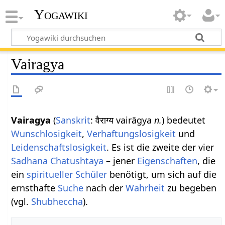
Yogawiki
Vairagya
Vairagya
(
Sanskrit
: वैराग्य vairāgya
n.
) bedeutet
Wunschlosigkeit
,
Verhaftungslosigkeit
und
Leidenschaftslosigkeit
. Es ist die zweite der vier
Sadhana Chatushtaya
– jener
Eigenschaften
, die
ein
spiritueller
Schüler
benötigt, um sich auf die
ernsthafte
Suche
nach der
Wahrheit
zu begeben
(vgl.
Shubheccha
).