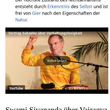
entsteht durch
Erkenntnis
des
Selbst
und ist
frei von
Gier
nach den Eigenschaften der
Natur
.
Vortrag Sukadev über Verhaftungslosigkeit
Video laden
YouTube
Swami Sivananda über Vairagya