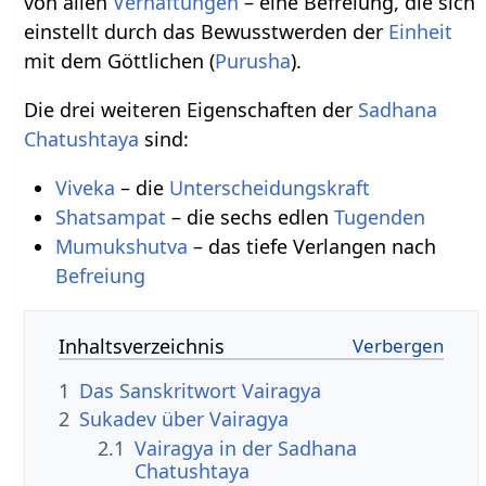
von allen
Verhaftungen
– eine Befreiung, die sich
einstellt durch das Bewusstwerden der
Einheit
mit dem Göttlichen (
Purusha
).
Die drei weiteren Eigenschaften der
Sadhana
Chatushtaya
sind:
Viveka
– die
Unterscheidungskraft
Shatsampat
– die sechs edlen
Tugenden
Mumukshutva
– das tiefe Verlangen nach
Befreiung
Inhaltsverzeichnis
1
Das Sanskritwort Vairagya
2
Sukadev über Vairagya
2.1
Vairagya in der Sadhana
Chatushtaya