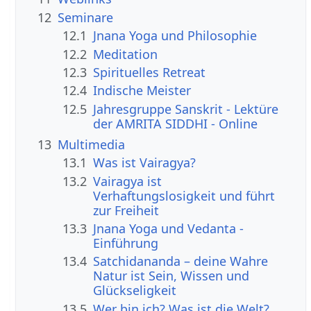
12
Seminare
12.1
Jnana Yoga und Philosophie
12.2
Meditation
12.3
Spirituelles Retreat
12.4
Indische Meister
12.5
Jahresgruppe Sanskrit - Lektüre
der AMRITA SIDDHI - Online
13
Multimedia
13.1
Was ist Vairagya?
13.2
Vairagya ist
Verhaftungslosigkeit und führt
zur Freiheit
13.3
Jnana Yoga und Vedanta -
Einführung
13.4
Satchidananda – deine Wahre
Natur ist Sein, Wissen und
Glückseligkeit
13.5
Wer bin ich? Was ist die Welt?