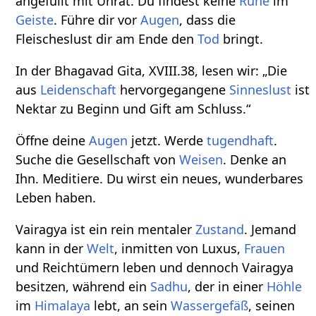
angefüllt mit Unrat. Du findest keine
Ruhe
im
Geiste
. Führe dir vor
Augen
, dass die
Fleischeslust dir am Ende den
Tod
bringt.
In der Bhagavad Gita, XVIII.38, lesen wir: „Die
aus
Leidenschaft
hervorgegangene
Sinneslust
ist
Nektar zu Beginn und Gift am Schluss.“
Öffne deine
Augen
jetzt. Werde
tugendhaft
.
Suche die Gesellschaft von
Weisen
. Denke an
Ihn. Meditiere. Du wirst ein neues, wunderbares
Leben haben.
Vairagya ist ein rein mentaler
Zustand
. Jemand
kann in der
Welt
, inmitten von Luxus,
Frauen
und Reichtümern leben und dennoch Vairagya
besitzen, während ein
Sadhu
, der in einer
Höhle
im
Himalaya
lebt, an sein
Wassergefäß
, seinen