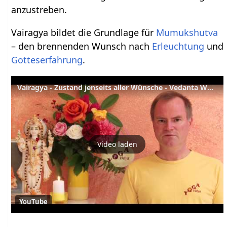
anzustreben.
Vairagya bildet die Grundlage für
Mumukshutva
– den brennenden Wunsch nach
Erleuchtung
und
Gotteserfahrung
.
Vairagya - Zustand jenseits aller Wünsche - Vedanta Wörterbuch
Video laden
YouTube