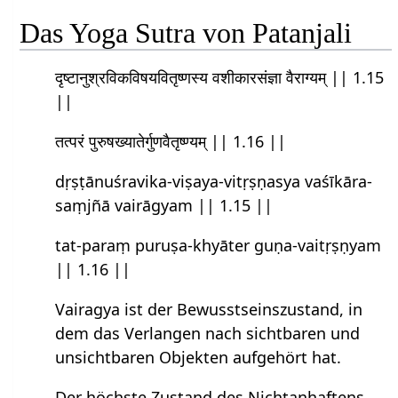
Das Yoga Sutra von Patanjali
दृष्टानुश्रविकविषयवितृष्णस्य वशीकारसंज्ञा वैराग्यम् || 1.15
||
तत्परं पुरुषख्यातेर्गुणवैतृष्ण्यम् || 1.16 ||
dṛṣṭānuśravika-viṣaya-vitṛṣṇasya vaśīkāra-
saṃjñā vairāgyam || 1.15 ||
tat-paraṃ puruṣa-khyāter guṇa-vaitṛṣṇyam
|| 1.16 ||
Vairagya ist der Bewusstseinszustand, in
dem das Verlangen nach sichtbaren und
unsichtbaren Objekten aufgehört hat.
Der höchste Zustand des Nichtanhaftens