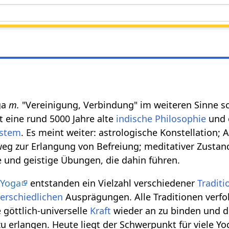
oga
m.
"Vereinigung, Verbindung" im weiteren Sinne sc
ist eine rund 5000 Jahre alte
indische
Philosophie
und 
stem
. Es meint weiter: astrologische Konstellation
eg zur Erlangung von Befreiung; meditativer Zustan
 und geistige Übungen, die dahin führen.
s
Yoga
entstanden ein Vielzahl verschiedener
Tradit
erschiedlichen
Ausprägungen. Alle Traditionen verfo
 göttlich-universelle
Kraft
wieder an zu binden und d
u erlangen. Heute liegt der Schwerpunkt für viele Y