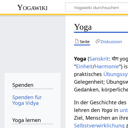
Yogawiki
Yoga
Seite
Diskussion
Yoga
(
Sanskrit
: योग y
"
Einheit
/
Harmonie
") 
praktisches
Übungssy
Gelegenheit; Übungsw
Spenden
Gedanken, körperliche
Spenden für
In der Geschichte de
Yoga Vidya
lehren den
Yoga
in
unt
Ziel, Menschen an ihre
Yoga lernen
Selbstverwirklichung
z