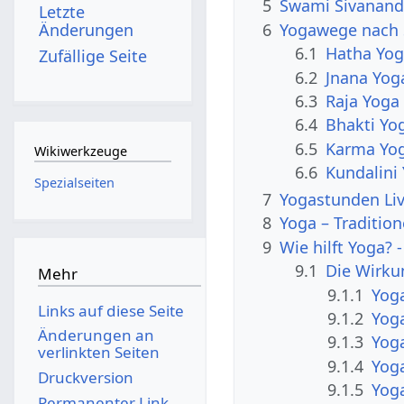
5
Swami Sivanand
Letzte
6
Yogawege nach 
Änderungen
6.1
Hatha Yo
Zufällige Seite
6.2
Jnana Yog
6.3
Raja Yoga
6.4
Bhakti Yo
6.5
Karma Yo
Wikiwerkzeuge
6.6
Kundalini
Spezialseiten
7
Yogastunden Liv
8
Yoga – Tradition
9
Wie hilft Yoga? 
9.1
Die Wirku
Mehr
9.1.1
Yoga
Links auf diese Seite
9.1.2
Yoga
Änderungen an
9.1.3
Yog
verlinkten Seiten
9.1.4
Yoga
Druckversion
9.1.5
Yoga
Permanenter Link