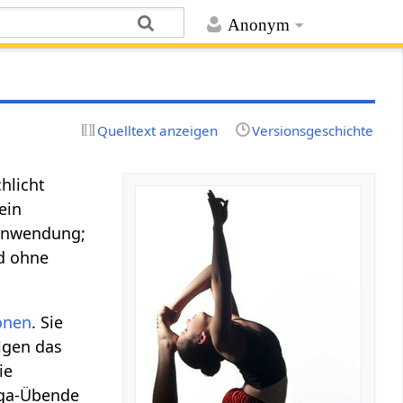
Anonym
Quelltext anzeigen
Versionsgeschichte
hlicht
ein
; Anwendung;
d ohne
ionen
. Sie
lgen das
ie
oga-Übende