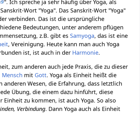
a
". Ich spreche ja sehr häufig über Yoga, als
s Sanskrit-Wort "Yoga". Das Sanskrit-Wort "Yoga"
der verbinden. Das ist die ursprüngliche
rschiedene Bedeutungen, unter anderem pflügen
ammensetzung, z.B. gibt es
Samyoga
, das ist eine
heit
, Vereinigung. Heute kann man auch Yoga
rbunden ist, ist auch in der
Harmonie
.
it, zum anderen auch jede Praxis, die zu dieser
n
Mensch
mit
Gott
. Yoga als Einheit heißt die
len anderen Wesen, die Erfahrung, dass letztlich
jede Übung, die einem dazu hinführt, diese
r Einheit zu kommen, ist auch Yoga. So also
binden, Verbindung
. Dann Yoga auch als Einheit