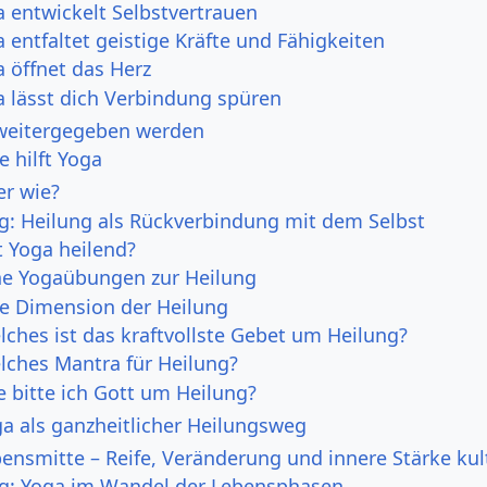
 entwickelt Selbstvertrauen
 entfaltet geistige Kräfte und Fähigkeiten
 öffnet das Herz
a lässt dich Verbindung spüren
 weitergegeben werden
e hilft Yoga
er wie?
ng: Heilung als Rückverbindung mit dem Selbst
t Yoga heilend?
he Yogaübungen zur Heilung
lle Dimension der Heilung
lches ist das kraftvollste Gebet um Heilung?
lches Mantra für Heilung?
e bitte ich Gott um Heilung?
oga als ganzheitlicher Heilungsweg
bensmitte – Reife, Veränderung und innere Stärke kul
ng: Yoga im Wandel der Lebensphasen