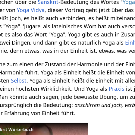
echen über die
Sanskrit
-Bedeutung des Wortes "
Yog
er von
Yoga Vidya
, dieser Vortrag geht jetzt über da
eißt Joch, es heißt auch verbinden, es heißt miteinan
"Yoga". 'Jugare' als lateinisches Wort hat auch ve
bt es also das Wort "Yoga". Yoga gibt es auch in Zus
wei Dingen, und dann gibt es natürlich Yoga als
Ein
e, denn etwas, was in der Einheit ist, etwas, was ve
nne zum einen der Zustand der Harmonie und der Einhe
Harmonie führt. Yoga als Einheit heißt die Einheit vo
sten
Selbst
. Yoga als Einheit heißt die Einheit mit al
r einen höchsten Wirklichkeit. Und Yoga als
Praxis
ist 
 Man könnte auch sagen, jede bewusste Übung, um zu
 ursprünglich die Bedeutung:
anschirren und Joch, ver
ur Erfahrung von Einheit führt.
skrit Wörterbuch