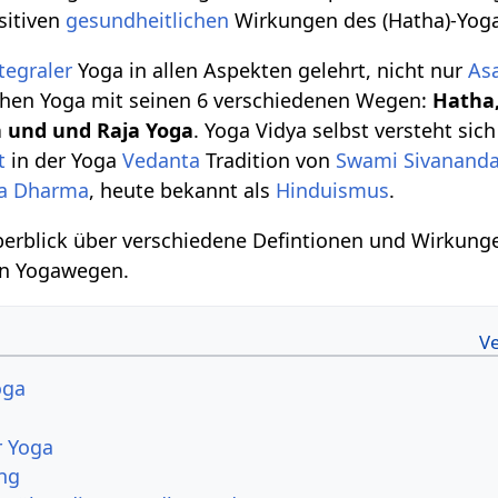
sitiven
gesundheitlichen
Wirkungen des (Hatha)-Yog
tegraler
Yoga in allen Aspekten gelehrt, nicht nur
As
ichen Yoga mit seinen 6 verschiedenen Wegen:
Hatha,
a und und Raja Yoga
. Yoga Vidya selbst versteht sich
t
in der Yoga
Vedanta
Tradition von
Swami Sivanand
a Dharma
, heute bekannt als
Hinduismus
.
Überblick über verschiedene Defintionen und Wirkun
en Yogawegen.
oga
r Yoga
ung