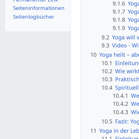
9.1.6
Yoga
Seiten­­informationen
9.1.7
Yoga
Seitenlogbücher
9.1.8
Yoga
9.1.9
Yog
9.2
Yoga will
9.3
Video - Wi
10
Yoga heilt – ab
10.1
Einleitu
10.2
Wie wirk
10.3
Praktisc
10.4
Spiritue
10.4.1
We
10.4.2
We
10.4.3
Wi
10.5
Fazit: Y
11
Yoga in der Le
11.1
Einleitu