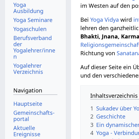
Yoga
im Westen auf den po
Ausbildung
Bei
Yoga Vidya
wird
in
Yoga Seminare
lehren den ganzheitl
Yogaschulen
Bhakti, Jnana, Karm
Berufsverband
der
Religionsgemeinschaf
Yogalehrer/inne
Richtung von
Sanatan
n
Yogalehrer
Auf dieser Seite ein 
Verzeichnis
und den verschieden
Navigation
Inhaltsverzeichnis
Hauptseite
1
Sukadev über Y
Gemeinschafts­
2
Geschichte
portal
3
Ein dynamische
Aktuelle
4
Yoga - Verbind
Ereignisse