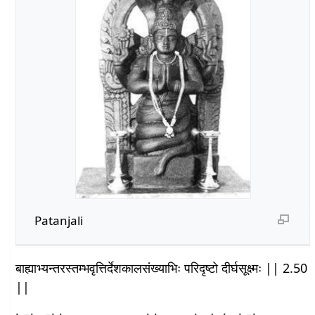
Patanjali
बाह्याभ्यन्तरस्तम्भवृत्तिर्देशकालसंख्याभिः परिदृष्टो दीर्घसूक्ष्मः || 2.50
||