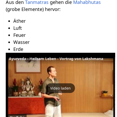
Aus den
Tanmatras
gehen die
Mahabhutas
(grobe Elemente) hervor:
Äther
Luft
Feuer
Wasser
Erde
Ayurveda - Heilsam Leben - Vortrag von Lakshmana
Video laden