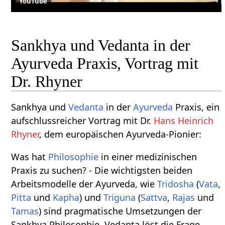
YouTube
Sankhya und Vedanta in der
Ayurveda Praxis, Vortrag mit
Dr. Rhyner
Sankhya und
Vedanta
in der
Ayurveda
Praxis, ein
aufschlussreicher Vortrag mit Dr.
Hans Heinrich
Rhyner
, dem europäischen Ayurveda-Pionier:
Was hat
Philosophie
in einer medizinischen
Praxis zu suchen? - Die wichtigsten beiden
Arbeitsmodelle der Ayurveda, wie
Tridosha
(
Vata
,
Pitta
und
Kapha
) und
Triguna
(
Sattva
,
Rajas
und
Tamas
) sind pragmatische Umsetzungen der
Sankhya Philosophie. Vedanta löst die Frage