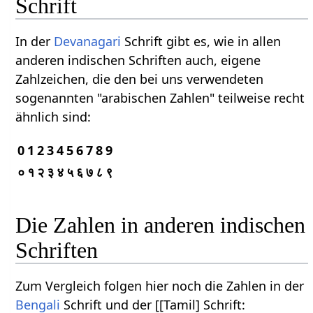
Schrift
In der
Devanagari
Schrift gibt es, wie in allen
anderen indischen Schriften auch, eigene
Zahlzeichen, die den bei uns verwendeten
sogenannten "arabischen Zahlen" teilweise recht
ähnlich sind:
0
1
2
3
4
5
6
7
8
9
०
१
२
३
४
५
६
७
८
९
Die Zahlen in anderen indischen
Schriften
Zum Vergleich folgen hier noch die Zahlen in der
Bengali
Schrift und der [[Tamil] Schrift: