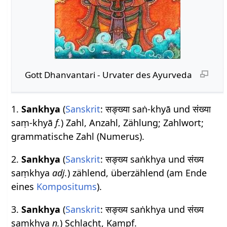
Gott Dhanvantari - Urvater des Ayurveda
1.
Sankhya
(
Sanskrit
: सङ्ख्या saṅ-khyā und संख्या
saṃ-khyā
f.
) Zahl, Anzahl, Zählung; Zahlwort;
grammatische Zahl (Numerus).
2.
Sankhya
(
Sanskrit
: सङ्ख्य saṅkhya und संख्य
saṃkhya
adj.
) zählend, überzählend (am Ende
eines
Kompositums
).
3.
Sankhya
(
Sanskrit
: सङ्ख्य saṅkhya und संख्य
saṃkhya
n.
) Schlacht, Kampf.