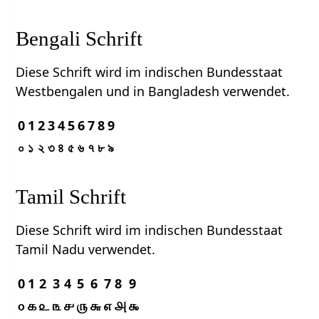
Bengali Schrift
Diese Schrift wird im indischen Bundesstaat
Westbengalen und in Bangladesh verwendet.
0
1
2
3
4
5
6
7
8
9
০
১
২
৩
৪
৫
৬
৭
৮
৯
Tamil Schrift
Diese Schrift wird im indischen Bundesstaat
Tamil Nadu verwendet.
0
1
2
3
4
5
6
7
8
9
௦
௧
௨
௩
௪
௫
௬
௭
௮
௯