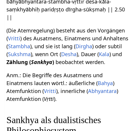
bāhyābhyantara-stambha-vṛttir deśa-kāla-
saṃkhyābhiḥ paridṛṣṭo dīrgha-sūkṣmaḥ || 2.50
||
(Die Atemregelung) besteht aus den Vorgängen
(
Vritti
) des Ausatmens, Einatmens und Anhaltens
(
Stambha
), und sie ist lang (
Dirgha
) oder subtil
(
Sukshma
), wenn Ort (
Desha
), Dauer (
Kala
) und
Zählung (
Sankhya
)
beobachtet werden.
Anm.: Die Begriffe des Ausatmens und
Einatmens lauten wörtl.: äußerliche (
Bahya
)
Atemfunktion (
Vritti
), innerliche (
Abhyantara
)
Atemfunktion (
Vṛtti
).
Sankhya als dualistisches
Philosophiesystem