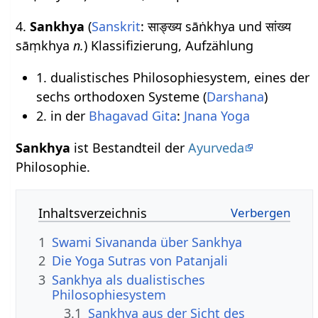
4.
Sankhya
(
Sanskrit
: साङ्ख्य sāṅkhya und सांख्य
sāṃkhya
n.
) Klassifizierung, Aufzählung
1. dualistisches Philosophiesystem, eines der
sechs orthodoxen Systeme (
Darshana
)
2. in der
Bhagavad Gita
:
Jnana Yoga
Sankhya
ist Bestandteil der
Ayurveda
Philosophie.
Inhaltsverzeichnis
1
Swami Sivananda über Sankhya
2
Die Yoga Sutras von Patanjali
3
Sankhya als dualistisches
Philosophiesystem
3.1
Sankhya aus der Sicht des