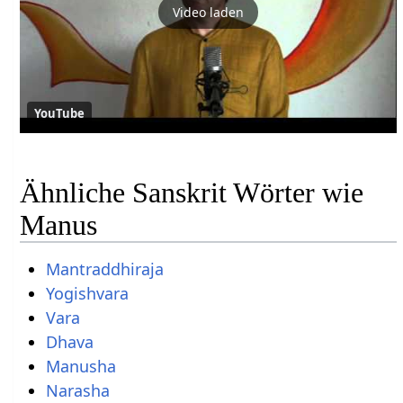
Video laden
YouTube
Ähnliche Sanskrit Wörter wie
Manus
Mantraddhiraja
Yogishvara
Vara
Dhava
Manusha
Narasha