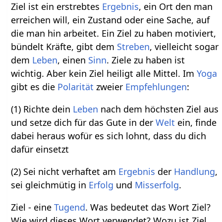
Ziel ist ein erstrebtes
Ergebnis
, ein Ort den man
erreichen will, ein Zustand oder eine Sache, auf
die man hin arbeitet. Ein Ziel zu haben motiviert,
bündelt Kräfte, gibt dem
Streben
, vielleicht sogar
dem
Leben
, einen
Sinn
. Ziele zu haben ist
wichtig. Aber kein Ziel heiligt alle Mittel. Im
Yoga
gibt es die
Polarität
zweier
Empfehlungen
:
(1) Richte dein
Leben
nach dem höchsten Ziel aus
und setze dich für das Gute in der
Welt
ein, finde
dabei heraus wofür es sich lohnt, dass du dich
dafür einsetzt
(2) Sei nicht verhaftet am
Ergebnis
der
Handlung
,
sei gleichmütig in
Erfolg
und
Misserfolg
.
Ziel - eine
Tugend
. Was bedeutet das Wort Ziel?
Wie wird dieses Wort verwendet? Wozu ist Ziel