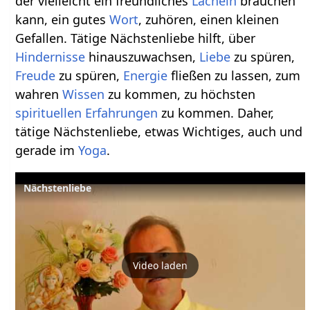
der vielleicht ein freundliches
Lächeln
brauchen
kann, ein gutes
Wort
, zuhören, einen kleinen
Gefallen. Tätige Nächstenliebe hilft, über
Hindernisse
hinauszuwachsen,
Liebe
zu spüren,
Freude
zu spüren,
Energie
fließen zu lassen, zum
wahren
Wissen
zu kommen, zu höchsten
spirituellen
Erfahrungen
zu kommen. Daher,
tätige Nächstenliebe, etwas Wichtiges, auch und
gerade im
Yoga
.
Nächstenliebe
Video laden