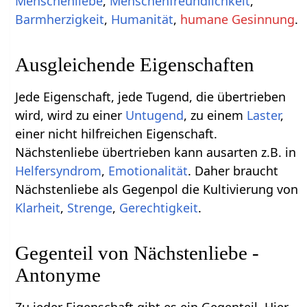
Menschenliebe
,
Menschenfreundlichkeit
,
Barmherzigkeit
,
Humanität
,
humane Gesinnung
.
Ausgleichende Eigenschaften
Jede Eigenschaft, jede Tugend, die übertrieben
wird, wird zu einer
Untugend
, zu einem
Laster
,
einer nicht hilfreichen Eigenschaft.
Nächstenliebe übertrieben kann ausarten z.B. in
Helfersyndrom
,
Emotionalität
. Daher braucht
Nächstenliebe als Gegenpol die Kultivierung von
Klarheit
,
Strenge
,
Gerechtigkeit
.
Gegenteil von Nächstenliebe -
Antonyme
Zu jeder Eigenschaft gibt es ein Gegenteil. Hier