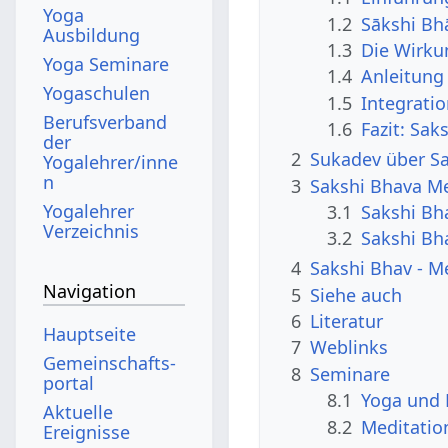
Yoga
1.2
Sākshi Bh
Ausbildung
1.3
Die Wirku
Yoga Seminare
1.4
Anleitung
Yogaschulen
1.5
Integratio
Berufsverband
1.6
Fazit: Sak
der
2
Sukadev über S
Yogalehrer/inne
n
3
Sakshi Bhava Me
Yogalehrer
3.1
Sakshi Bh
Verzeichnis
3.2
Sakshi Bh
4
Sakshi Bhav - M
Navigation
5
Siehe auch
6
Literatur
Hauptseite
7
Weblinks
Gemeinschafts­
8
Seminare
portal
8.1
Yoga und 
Aktuelle
8.2
Meditatio
Ereignisse