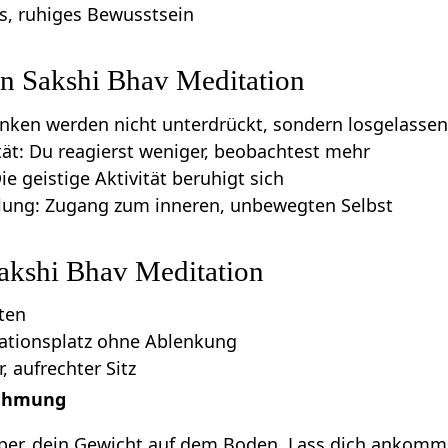
res, ruhiges Bewusstsein
n Sakshi Bhav Meditation
nken werden nicht unterdrückt, sondern losgelasse
tät: Du reagierst weniger, beobachtest mehr
ie geistige Aktivität beruhigt sich
cklung: Zugang zum inneren, unbewegten Selbst
Sakshi Bhav Meditation
ten
tationsplatz ohne Ablenkung
 aufrechter Sitz
nehmung
per, dein Gewicht auf dem Boden. Lass dich ankomm