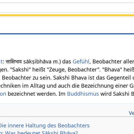
it
: साक्षिभाव sākṣibhāva
m.
) das
Gefühl
, Beobachter alle
en. "Sakshi" heißt "Zeuge, Beobachter". "Bhava" heißt
n Beobachter zu sein. Sakshi Bhava ist das Gegenteil d
chniken im Alltag und auch die Bezeichnung einer 
ion
bezeichnet werden. Im
Buddhismus
wird Sakshi 
Die innere Haltung des Beobachters
g: Was bedeutet Sākshi Bhāva?