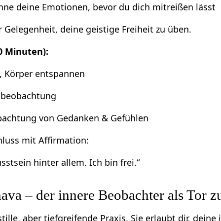
enne deine Emotionen, bevor du dich mitreißen lässt
 Gelegenheit, deine geistige Freiheit zu üben.
20 Minuten):
e, Körper entspannen
mbeobachtung
bachtung von Gedanken & Gefühlen
luss mit Affirmation:
stsein hinter allem. Ich bin frei.“
ava – der innere Beobachter als Tor zu
stille, aber tiefgreifende Praxis. Sie erlaubt dir, dei