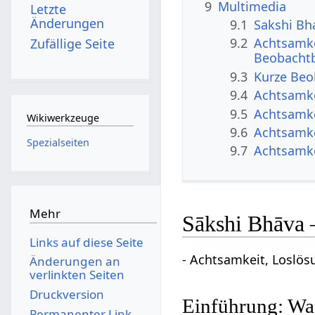
9
Multimedia
Letzte
Änderungen
9.1
Sakshi Bh
9.2
Achtsamke
Zufällige Seite
Beobacht
9.3
Kurze Beo
9.4
Achtsamke
9.5
Achtsamke
Wikiwerkzeuge
9.6
Achtsamke
Spezialseiten
9.7
Achtsamke
Mehr
Sākshi Bhāva 
Links auf diese Seite
- Achtsamkeit, Loslös
Änderungen an
verlinkten Seiten
Druckversion
Einführung: Wa
Permanenter Link