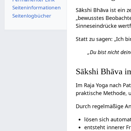
Seiten­­informationen
Sākshi Bhāva ist ein 
Seitenlogbücher
„bewusstes Beobachten
Sinneseindrücke wertfr
Statt zu sagen: „Ich b
„Du bist nicht dei
Sākshi Bhāva im
Im Raja Yoga nach Pata
praktische Methode, u
Durch regelmäßige An
lösen sich automa
entsteht innerer F