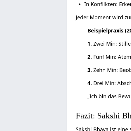
In Konflikten: Erk
Jeder Moment wird zur
Beispielpraxis (
1.
Zwei Min: Still
2.
Fünf Min: Ate
3.
Zehn Min: Beo
4.
Drei Min: Absch
„Ich bin das Bewus
Fazit: Sakshi Bh
Sākshi Bhāva ist eine 