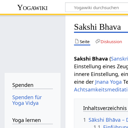
Yogawiki
Sakshi Bhava
Seite
Diskussion
Sakshi Bhava
(
Sanskr
Einstellung eines Zeug
innere Einstellung, ei
eine der
Jnana Yoga
Te
Spenden
Achtsamkeitsmeditat
Spenden für
Yoga Vidya
Inhaltsverzeichnis
1
Sākshi Bhāva – 
Yoga lernen
1.1
Einführun