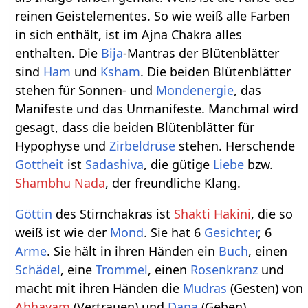
reinen Geistelementes. So wie weiß alle Farben
in sich enthält, ist im Ajna Chakra alles
enthalten. Die
Bija
-Mantras der Blütenblätter
sind
Ham
und
Ksham
. Die beiden Blütenblätter
stehen für Sonnen- und
Mondenergie
, das
Manifeste und das Unmanifeste. Manchmal wird
gesagt, dass die beiden Blütenblätter für
Hypophyse und
Zirbeldrüse
stehen. Herschende
Gottheit
ist
Sadashiva
, die gütige
Liebe
bzw.
Shambhu Nada
, der freundliche Klang.
Göttin
des Stirnchakras ist
Shakti Hakini
, die so
weiß ist wie der
Mond
. Sie hat 6
Gesichter
, 6
Arme
. Sie hält in ihren Händen ein
Buch
, einen
Schädel
, eine
Trommel
, einen
Rosenkranz
und
macht mit ihren Händen die
Mudras
(Gesten) von
Abhayam
(Vertrauen) und
Dana
(Geben).