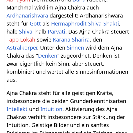
Manchmal wird im Ajna Chakra auch
Ardhanarishvara
dargestellt: Ardhanarishwara
steht für
Gott
als
Hermaphrodit
Shiva-Shakti
,
halb
Shiva
, halb
Parvati
. Das Ajna Chakra steuert
Tapo Lokah
sowie
Karana Sharira
, den
Astralkörper
. Unter den
Sinnen
wird dem Ajna
Chakra das "
Denken
" zugeordnet. Denken ist
zwar eigentlich kein Sinn, aber steuert,
kombiniert und wertet alle Sinnesinformationen
aus.
Ajna Chakra steht für alle geistigen Kräfte,
insbesondere die beiden Grunderkenntnisarten
Intellekt
und
Intuition
. Aktivierung des Ajna
Chakras verhilft insbesondere zur Stärkung der
Intuition. Geistige Bilder und ein sanftes
Pulsieren im Stirnbereich sind ein Zeichen, dass