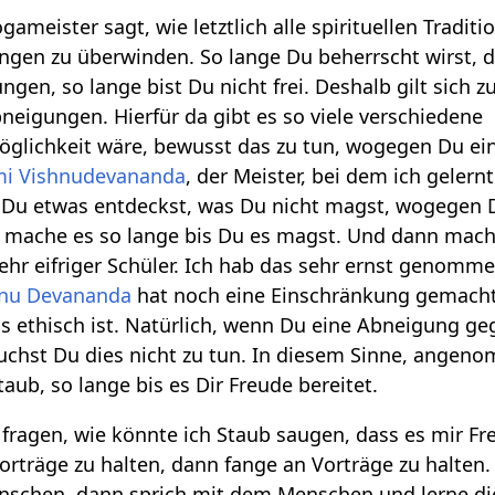
ogameister sagt, wie letztlich alle spirituellen Tradit
ungen zu überwinden. So lange Du beherrscht wirst, 
en, so lange bist Du nicht frei. Deshalb gilt sich zu
igungen. Hierfür da gibt es so viele verschiedene
öglichkeit wäre, bewusst das zu tun, wogegen Du ei
i Vishnudevananda
, der Meister, bei dem ich gelern
 Du etwas entdeckst, was Du nicht magst, wogegen 
 mache es so lange bis Du es magst. Und dann mac
sehr eifriger Schüler. Ich hab das sehr ernst genomme
nu Devananda
hat noch eine Einschränkung gemacht,
was ethisch ist. Natürlich, wenn Du eine Abneigung g
auchst Du dies nicht zu tun. In diesem Sinne, ange
ub, so lange bis es Dir Freude bereitet.
 fragen, wie könnte ich Staub saugen, dass es mir 
rträge zu halten, dann fange an Vorträge zu halt
schen, dann sprich mit dem Menschen und lerne di