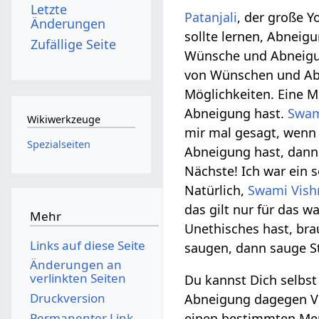
Letzte
Patanjali
, der große Y
Änderungen
sollte lernen, Abneig
Zufällige Seite
Wünsche und Abneigung
von Wünschen und Abne
Möglichkeiten. Eine M
Abneigung hast.
Swam
Wikiwerkzeuge
mir mal gesagt, wenn
Spezialseiten
Abneigung hast, dann
Nächste! Ich war ein 
Natürlich,
Swami Vish
das gilt nur für das 
Mehr
Unethisches hast, br
Links auf diese Seite
saugen, dann sauge Sta
Änderungen an
verlinkten Seiten
Du kannst Dich selbst
Druckversion
Abneigung dagegen Vo
Permanenter Link
einen bestimmten Men