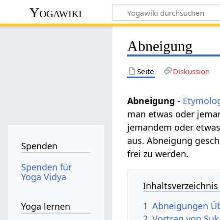
Yogawiki
Abneigung
Seite
Diskussion
Abneigung
-
Etymolo
man etwas oder jema
jemandem oder etwas 
aus. Abneigung geschi
Spenden
frei zu werden.
Spenden für
Yoga Vidya
Inhaltsverzeichnis
1
Abneigungen Ü
Yoga lernen
2
Vortrag von Su