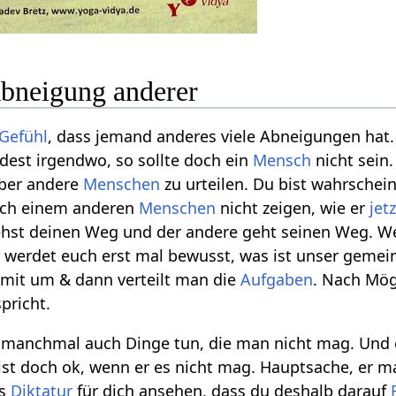
bneigung anderer
Gefühl
, dass jemand anderes viele Abneigungen hat. 
ndest irgendwo, so sollte doch ein
Mensch
nicht sein.
 über andere
Menschen
zu urteilen. Du bist wahrschein
uch einem anderen
Menschen
nicht zeigen, wie er
jetz
ehst deinen Weg und der andere geht seinen Weg. W
, werdet euch erst mal bewusst, was ist unser gem
amit um & dann verteilt man die
Aufgaben
. Nach Mög
pricht.
anchmal auch Dinge tun, die man nicht mag. Und es
s ist doch ok, wenn er es nicht mag. Hauptsache, er 
ls
Diktatur
für dich ansehen, dass du deshalb darauf