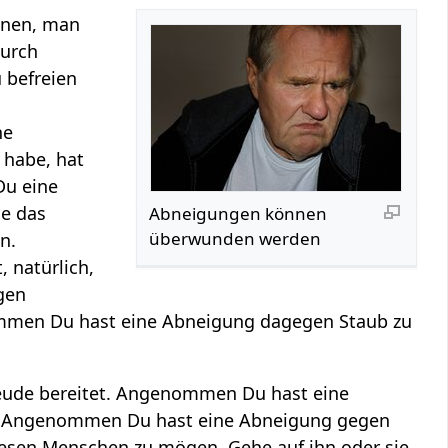
ionen, man
durch
 befreien
ne
t habe, hat
Du eine
he das
Abneigungen können
überwunden werden
n.
 natürlich,
egen
nommen Du hast eine Abneigung dagegen Staub zu
Freude bereitet. Angenommen Du hast eine
en. Angenommen Du hast eine Abneigung gegen
esen Menschen zu mögen. Gehe auf ihn oder sie