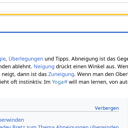
gie
,
Überlegungen
und Tipps. Abneigung ist das Geg
nden ablehnt.
Neigung
drückt einen Winkel aus. We
neigt, dann ist das
Zuneigung
. Wenn man den Oberk
eht oft instinktiv. Im
Yoga
will man lernen, von au
berwinden
kadev Bretz zum Thema Abneigungen überwinden