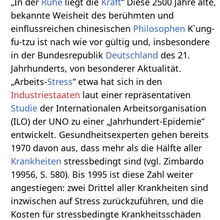
„In der
Ruhe
liegt die
Kraft
“ Diese 2500 Jahre alte,
bekannte Weisheit des berühmten und
einflussreichen chinesischen
Philosophen
K`ung-
fu-tzu ist nach wie vor gültig und, insbesondere
in der Bundesrepublik
Deutschland
des 21.
Jahrhunderts, von besonderer Aktualität.
„Arbeits-
Stress
“ etwa hat sich in den
Industriestaaten
laut einer repräsentativen
Studie
der Internationalen Arbeitsorganisation
(ILO) der UNO zu einer „Jahrhundert-Epidemie“
entwickelt. Gesundheitsexperten gehen bereits
1970 davon aus, dass mehr als die Hälfte aller
Krankheiten
stressbedingt sind (vgl. Zimbardo
19956, S. 580). Bis 1995 ist diese Zahl weiter
angestiegen: zwei Drittel aller Krankheiten sind
inzwischen auf Stress zurückzuführen, und die
Kosten für stressbedingte Krankheitsschäden