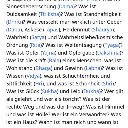
Sinnesbeherrschung (
Dama
)? Was ist
Duldsamkeit (
Titiksha
)? Was ist Standhaftigkeit
(
Dhriti
)? Was versteht man wirklich unter Geben
(
Dana
), Askese (
Tapas
), Heldenmut (
Shaurya
),
Wahrheit (
Satya
) und Wahrheitsliebe/kosmische
Ordnung (
Rita
)? Was ist Weltentsagung (
Tyaga
)?
Was ist Opfer (
Yajna
) und Opfergabe (
Dakshina
)?
Was ist die Kraft (
Bala
) eines Menschen, was ist
Wohlstand (
Bhaga
) und Gewinn (
Labha
)? Was ist
Wissen (
Vidya
), was ist Schüchternheit und
Sittlichkeit (
Hri
), und was ist Schönheit (
Shri
)?
Was ist Glück (
Sukha
) und Leid (
Dukha
)? Wer gilt
als gelehrt und wer als töricht? Was ist der
rechte Weg und was der Irrweg? Was ist Himmel
und was ist Hölle? Wer ist ein Verwandter? Was
ist ein Haus? Wann ist man reich und wann ist