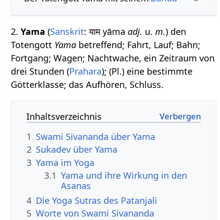
2.
Yama
(
Sanskrit
: याम yāma
adj.
u.
m.
) den
Totengott
Yama
betreffend; Fahrt, Lauf; Bahn;
Fortgang; Wagen; Nachtwache, ein Zeitraum von
drei Stunden (
Prahara
); (Pl.) eine bestimmte
Götterklasse; das Aufhören, Schluss.
Inhaltsverzeichnis
1
Swami Sivananda über Yama
2
Sukadev über Yama
3
Yama im Yoga
3.1
Yama und ihre Wirkung in den
Asanas
4
Die Yoga Sutras des Patanjali
5
Worte von Swami Sivananda