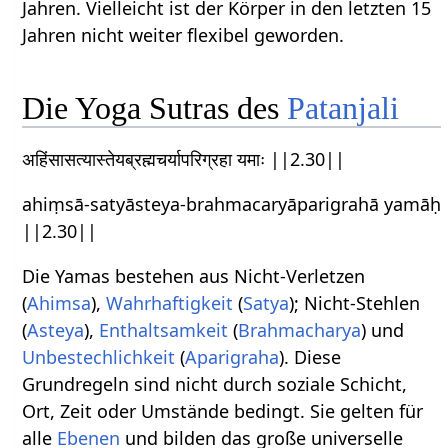
Jahren. Vielleicht ist der Körper in den letzten 15
Jahren nicht weiter flexibel geworden.
Die Yoga Sutras des
Patanjali
अहिंसासत्यास्तेयब्रह्मचर्यापरिग्रहा यमाः ||2.30||
ahiṃsā-satyāsteya-brahmacaryāparigrahā yamāḥ
||2.30||
Die Yamas bestehen aus Nicht-Verletzen
(
Ahimsa
),
Wahrhaftigkeit
(
Satya
); Nicht-Stehlen
(
Asteya
),
Enthaltsamkeit
(
Brahmacharya
) und
Unbestechlichkeit
(
Aparigraha
). Diese
Grundregeln sind nicht durch soziale Schicht,
Ort, Zeit oder Umstände bedingt. Sie gelten für
alle
Ebenen
und bilden das große universelle