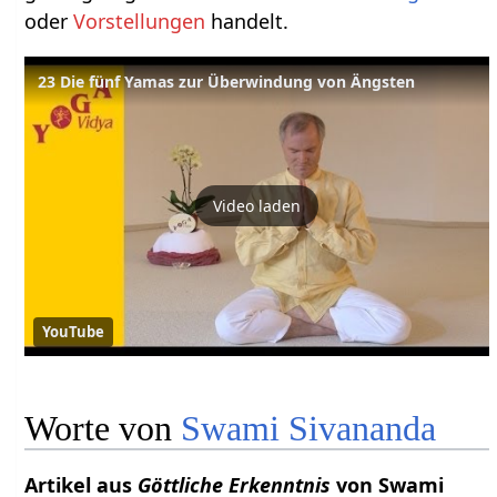
oder
Vorstellungen
handelt.
23 Die fünf Yamas zur Überwindung von Ängsten
Video laden
YouTube
Worte von
Swami
Sivananda
Artikel aus
Göttliche Erkenntnis
von Swami