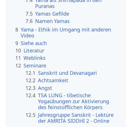
7.4
Yama als Shirnapada in den
Puranas
7.5
Yamas Gefilde
7.6
Namen Yamas
8
Yama - Ethik im Umgang mit anderen
Video
9
Siehe auch
10
Literatur
11
Weblinks
12
Seminare
12.1
Sanskrit und Devanagari
12.2
Achtsamkeit
12.3
Angst
12.4
TSA LUNG - tibetische
Yogaübungen zur Aktivierung
des feinstofflichen Körpers
12.5
Jahresgruppe Sanskrit - Lektüre
der AMRITA SIDDHI 2 - Online