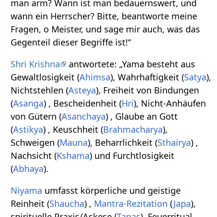
man arm? Wann ist man bedauernswert, und
wann ein Herrscher? Bitte, beantworte meine
Fragen, o Meister, und sage mir auch, was das
Gegenteil dieser Begriffe ist!“
Shri Krishna
antwortete: „Yama besteht aus
Gewaltlosigkeit (
Ahimsa
), Wahrhaftigkeit (
Satya
),
Nichtstehlen (
Asteya
), Freiheit von Bindungen
(
Asanga
) , Bescheidenheit (
Hri
), Nicht-Anhäufen
von Gütern (
Asanchaya
) , Glaube an Gott
(
Astikya
) , Keuschheit (
Brahmacharya
),
Schweigen (
Mauna
), Beharrlichkeit (
Sthairya
) ,
Nachsicht (
Kshama
) und Furchtlosigkeit
(
Abhaya
).
Niyama
umfasst körperliche und geistige
Reinheit (
Shaucha
) ,
Mantra-Rezitation
(
Japa
),
spirituelle Praxis/Askese (
Tapas
), Feuerritual