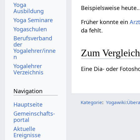
Yoga
Beispielsweise heute..
Ausbildung
Yoga Seminare
Früher konnte ein
Arz
Yogaschulen
da fehlt.
Berufsverband
der
Yogalehrer/inne
Zum Vergleic
n
Yogalehrer
Eine Dia- oder Fotosho
Verzeichnis
Navigation
Kategorie
:
Yogawiki:Übera
Hauptseite
Gemeinschafts­
portal
Aktuelle
Ereignisse