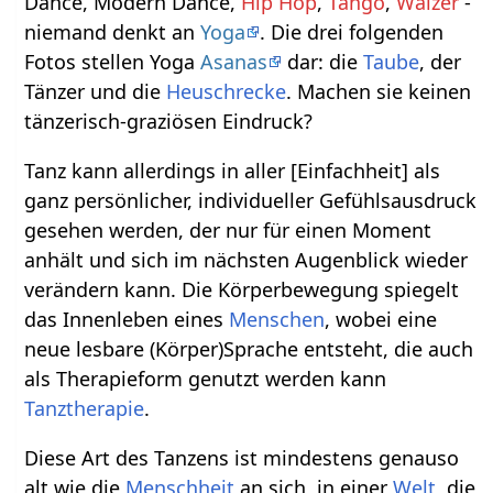
Dance, Modern Dance,
Hip Hop
,
Tango
,
Walzer
-
niemand denkt an
Yoga
. Die drei folgenden
Fotos stellen Yoga
Asanas
dar: die
Taube
, der
Tänzer und die
Heuschrecke
. Machen sie keinen
tänzerisch-graziösen Eindruck?
Tanz kann allerdings in aller [Einfachheit] als
ganz persönlicher, individueller Gefühlsausdruck
gesehen werden, der nur für einen Moment
anhält und sich im nächsten Augenblick wieder
verändern kann. Die Körperbewegung spiegelt
das Innenleben eines
Menschen
, wobei eine
neue lesbare (Körper)Sprache entsteht, die auch
als Therapieform genutzt werden kann
Tanztherapie
.
Diese Art des Tanzens ist mindestens genauso
alt wie die
Menschheit
an sich, in einer
Welt
, die