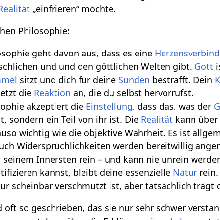
Realität
„einfrieren“ möchte.
chen Philosophie:
osophie geht davon aus, dass es eine
Herzensverbin
chlichen und und den göttlichen Welten gibt.
Gott
i
mmel
sitzt und dich für deine
Sünden
bestrafft. Dein
etzt die
Reaktion
an, die du selbst hervorrufst.
sophie akzeptiert die
Einstellung
, dass das, was der
G
, sondern ein Teil von ihr ist. Die
Realität
kann über
auso wichtig wie die objektive Wahrheit. Es ist allge
uch Widersprüchlichkeiten werden bereitwillig an
in seinem Innersten rein – und kann nie unrein werd
tifizieren kannst, bleibt deine essenzielle
Natur
rein.
ur scheinbar verschmutzt ist, aber tatsächlich trägt
 oft so geschrieben, das sie nur sehr schwer verst