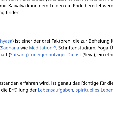
 mit Kaivalya kann dem Leiden ein Ende bereitet wer
ng finden.
hyasa
) ist einer der drei Faktoren, die zur Befreiun
(
Sadhana
wie
Meditation
, Schriftenstudium, Yoga-
aft (
Satsang
),
uneigennütziger Dienst
(Seva), ein et
tänden erfahren wird, ist genau das Richtige für di
 die Erfüllung der
Lebensaufgaben
,
spirituelles Lebe