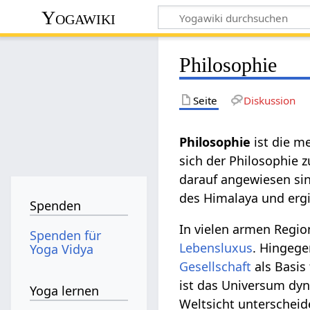
Yogawiki
Philosophie
Seite
Diskussion
Philosophie
ist die m
sich der Philosophie z
darauf angewiesen sin
des Himalaya und erg
Spenden
In vielen armen Regi
Spenden für
Lebensluxus
. Hingege
Yoga Vidya
Gesellschaft
als Basis 
ist das Universum dyn
Yoga lernen
Weltsicht unterscheide