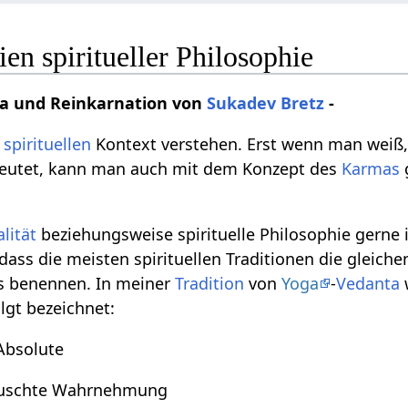
ien spiritueller Philosophie
ma und Reinkarnation von
Sukadev Bretz
-
m
spirituellen
Kontext verstehen. Erst wenn man weiß
utet, kann man auch mit dem Konzept des
Karmas
alität
beziehungsweise spirituelle Philosophie gerne 
 dass die meisten spirituellen Traditionen die gleiche
rs benennen. In meiner
Tradition
von
Yoga
-
Vedanta
olgt bezeichnet:
 Absolute
täuschte Wahrnehmung