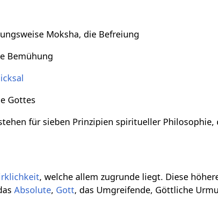
ungsweise Moksha, die Befreiung
ene Bemühung
icksal
de Gottes
tehen für sieben Prinzipien spiritueller Philosophie, d
rklichkeit
, welche allem zugrunde liegt. Diese höhe
das
Absolute
,
Gott
, das Umgreifende, Göttliche Urmut