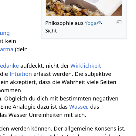
Philosophie aus
Yoga
-
Sicht
dung
st kein
Karma
(dein
edanke
aufdeckt, nicht der
Wirklichkeit
 die
Intuition
erfasst werden. Die subjektive
mein akzeptiert, dass die Wahrheit viele Seiten
genommen.
en. Obgleich du dich mit bestimmten negativen
 Eine Analogie dazu ist das
Wasser
, das
 das Wasser Unreinheiten mit sich.
anden werden können. Der allgemeine Konsens ist,