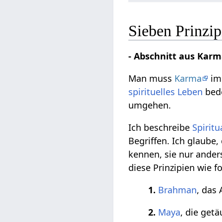
Sieben Prinzip
- Abschnitt aus Kar
Man muss
Karma
i
spirituelles Leben
bede
umgehen.
Ich beschreibe
Spiritu
Begriffen. Ich glaube,
kennen, sie nur ande
diese Prinzipien wie f
1.
Brahman
, das
2.
Maya
, die ge