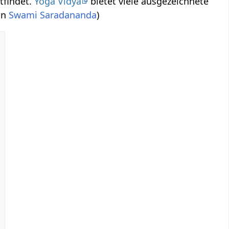
tfindet.
Yoga Vidya
bietet viele ausgezeichnete
von
Swami Saradananda
)