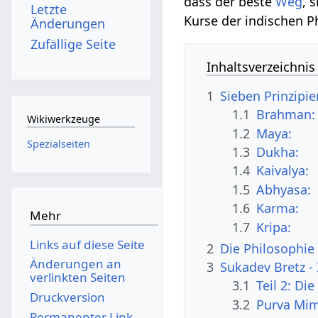
dass der beste
Weg
, 
Letzte
Kurse der indischen P
Änderungen
Zufällige Seite
Inhaltsverzeichnis
1
Sieben Prinzipie
1.1
Brahman:
Wikiwerkzeuge
1.2
Maya:
Spezialseiten
1.3
Dukha:
1.4
Kaivalya:
1.5
Abhyasa:
1.6
Karma:
Mehr
1.7
Kripa:
Links auf diese Seite
2
Die Philosophie
Änderungen an
3
Sukadev Bretz -
verlinkten Seiten
3.1
Teil 2: Di
Druckversion
3.2
Purva Mi
Permanenter Link