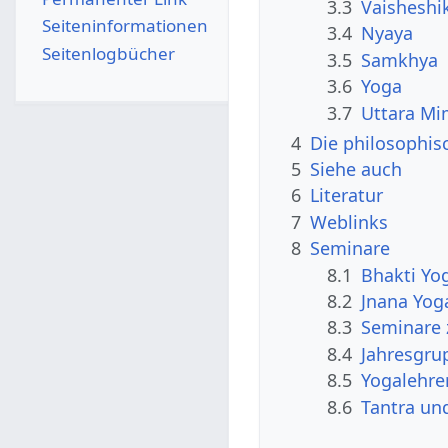
3.3
Vaisheshi
Seiten­­informationen
3.4
Nyaya
Seitenlogbücher
3.5
Samkhya
3.6
Yoga
3.7
Uttara M
4
Die philosophi
5
Siehe auch
6
Literatur
7
Weblinks
8
Seminare
8.1
Bhakti Yo
8.2
Jnana Yog
8.3
Seminare 
8.4
Jahresgrup
8.5
Yogalehre
8.6
Tantra un