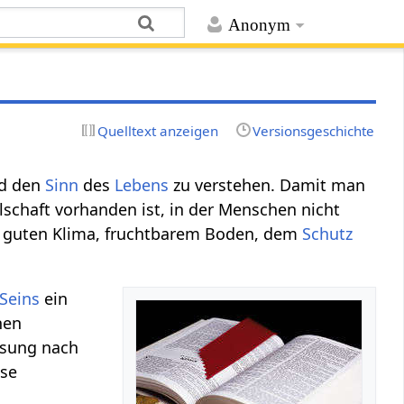
Anonym
Quelltext anzeigen
Versionsgeschichte
d den
Sinn
des
Lebens
zu verstehen. Damit man
llschaft vorhanden ist, in der Menschen nicht
m guten Klima, fruchtbarem Boden, dem
Schutz
Seins
ein
hen
ssung nach
ese