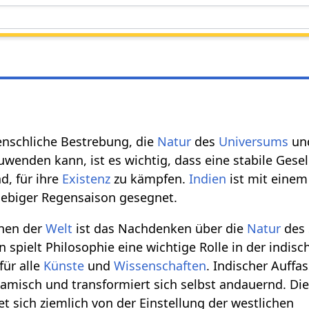
enschliche Bestrebung, die
Natur
des
Universums
un
uwenden kann, ist es wichtig, dass eine stabile Gese
d, für ihre
Existenz
zu kämpfen.
Indien
ist mit eine
iebiger Regensaison gesegnet.
onen der
Welt
ist das Nachdenken über die
Natur
des
n spielt Philosophie eine wichtige Rolle in der indisc
für alle
Künste
und
Wissenschaften
. Indischer Auffa
amisch und transformiert sich selbst andauernd. Di
t sich ziemlich von der Einstellung der westlichen