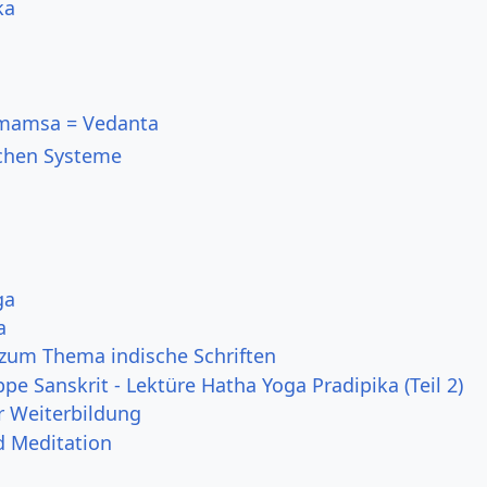
ka
imamsa = Vedanta
schen Systeme
ga
a
zum Thema indische Schriften
pe Sanskrit - Lektüre Hatha Yoga Pradipika (Teil 2)
r Weiterbildung
d Meditation