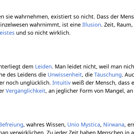
n sie wahrnehmen, existiert so nicht. Dass der Mensc
Einzelwesen wahrnimmt, ist eine
Illusion
. Zeit, Raum
eistes
und so nicht wirklich.
unterliegt dem
Leiden
. Man leidet nicht, weil man ni
che des Leidens die
Unwissenheit
, die
Täuschung
. Au
mer noch unglücklich.
Intuitiv
weiß der Mensch, dass 
der
Vergänglichkeit
, an jeglicher Form von Mangel, a
Befreiung
, wahres Wissen,
Unio Mystica
,
Nirwana
, e
n verwirklichen. Zu jeder Zeit haben Menschen in a