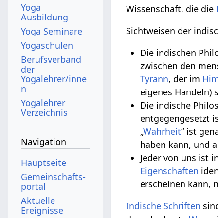
Yoga
Wissenschaft, die die
Ausbildung
Sichtweisen der indis
Yoga Seminare
Yogaschulen
Die indischen Phil
Berufsverband
zwischen den mens
der
Yogalehrer/inne
Tyrann
, der im
Hi
n
eigenes Handeln) s
Yogalehrer
Die indische Philo
Verzeichnis
entgegengesetzt ist
„
Wahrheit
“ ist gen
Navigation
haben kann, und a
Jeder von uns ist 
Hauptseite
Eigenschaften
iden
Gemeinschafts­
erscheinen kann, n
portal
Aktuelle
Indische Schriften
sind
Ereignisse