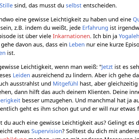
Stille
sind, das musst du
selbst
entscheiden.
gendwo eine gewisse Leichtigkeit zu haben und eine
Qu
sein, z.B. indem du weißt, jede
Erfahrung
ist irgend
isode ist über viele
Inkarnationen
. Ich bin ja
Yogaleh
 gehe davon aus, dass ein
Leben
nur eine kurze Epis
en
ist.
gewisse Leichtigkeit, wenn man weiß: "
Jetzt
ist es se
ieses
Leiden
ausreichend zu lindern. Aber ich gehe da
uch ausstrahlst und
Mitgefühl
hast, aber gleichzeiti
en, dann hilft das auch deinem Klienten. Deine inner
erigkeit
besser umzugehen. Und manchmal hat ja auc
entlich geht es ihm schon gut und er will nur etwas 
st du auch eine gewisse Leichtigkeit aus? Gelingt es 
leicht etwas
Supervision
? Solltest du dich mit ander