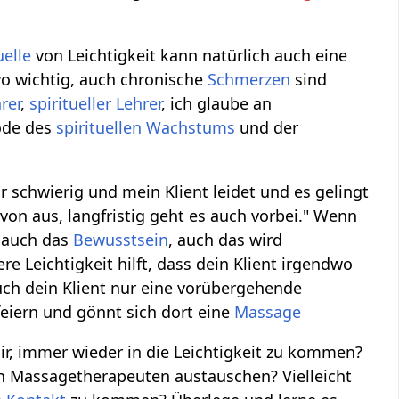
elle
von Leichtigkeit kann natürlich auch eine
wo wichtig, auch chronische
Schmerzen
sind
rer
,
spiritueller
Lehrer
, ich glaube an
ode des
spirituellen
Wachstums
und der
hr schwierig und mein Klient leidet und es gelingt
von aus, langfristig geht es auch vorbei." Wenn
g auch das
Bewusstsein
, auch das wird
e Leichtigkeit hilft, dass dein Klient irgendwo
h dein Klient nur eine vorübergehende
feiern und gönnt sich dort eine
Massage
dir, immer wieder in die Leichtigkeit zu kommen?
en Massagetherapeuten austauschen? Vielleicht