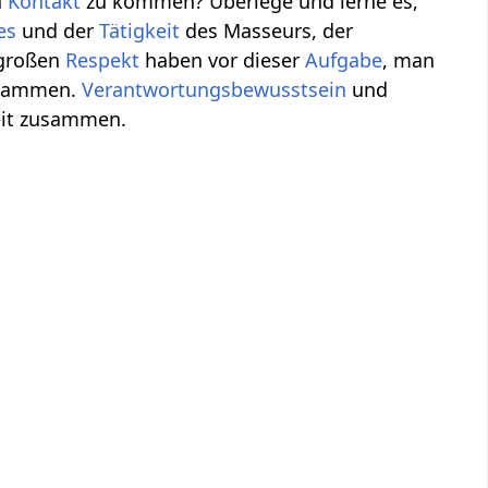
n
Kontakt
zu kommen? Überlege und lerne es,
es
und der
Tätigkeit
des Masseurs, der
 großen
Respekt
haben vor dieser
Aufgabe
, man
zusammen.
Verantwortungsbewusstsein
und
keit zusammen.