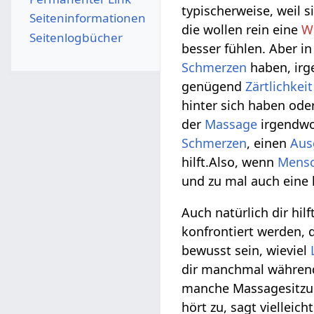
typischerweise, weil s
Seiten­­informationen
die wollen rein eine
W
Seitenlogbücher
besser fühlen. Aber in
Schmerzen
haben, irg
genügend
Zärtlichkeit
hinter sich haben ode
der
Massage
irgendw
Schmerzen
, einen
Aus
hilft.Also, wenn
Mens
und zu mal auch eine 
Auch natürlich dir hil
konfrontiert werden, 
bewusst sein, wieviel
dir manchmal währen
manche Massagesitzung
hört zu, sagt vielleic