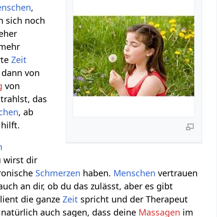
nschen
,
en sich noch
 eher
 mehr
rte
Zeit
h dann von
g
von
trahlst, das
chen
, ab
hilft.
n
wirst dir
ronische
Schmerzen
haben.
Menschen
vertrauen
uch an dir, ob du das zulässt, aber es gibt
lient die ganze
Zeit
spricht und der Therapeut
t natürlich auch sagen, dass deine
Massagen
im