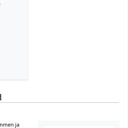
?
d
ommen ja