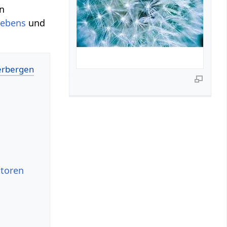
in
Lebens
und
ktoren