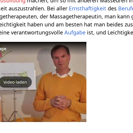
usbildung
machen, um so mit anderen Masseuren i
eit auszustrahlen. Bei aller
Ernsthaftigkeit
des
Beruf
getherapeuten, der Massagetherapeutin, man kann
Leichtigkeit haben und am besten hat man beides 
 eine verantwortungsvolle
Aufgabe
ist, und Leichtig
sage
Video laden