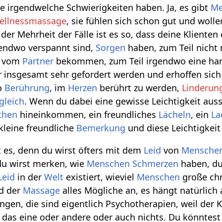
ie irgendwelche Schwierigkeiten haben. Ja, es gibt
Me
ellnessmassage
, sie fühlen sich schon gut und woll
 der Mehrheit der Fälle ist es so, dass deine Klienten
endwo verspannt sind,
Sorgen
haben, zum Teil nicht
vom
Partner
bekommen, zum Teil irgendwo eine ha
r insgesamt sehr gefordert werden und erhoffen sic
o
Berührung
, im
Herzen
berührt zu werden,
Linderun
gleich
. Wenn du dabei eine gewisse Leichtigkeit auss
chen
hineinkommen, ein freundliches
Lächeln
, ein
La
kleine freundliche
Bemerkung
und diese Leichtigkeit 
ft es, denn du wirst öfters mit dem
Leid
von
Mensche
du wirst merken, wie
Menschen
Schmerzen
haben, du 
Leid
in der
Welt
existiert, wieviel
Menschen
große ch
d der
Massage
alles Mögliche an, es hängt natürlich a
en, die sind eigentlich Psychotherapien, weil der K
ht das eine oder andere oder auch nichts. Du könntes