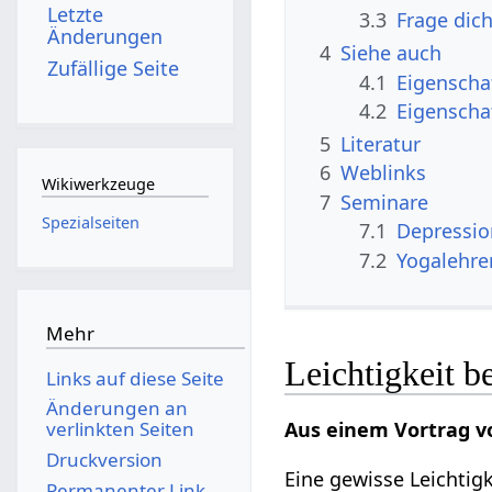
Letzte
3.3
Frage dich
Änderungen
4
Siehe auch
Zufällige Seite
4.1
Eigenscha
4.2
Eigenscha
5
Literatur
6
Weblinks
Wikiwerkzeuge
7
Seminare
Spezialseiten
7.1
Depressio
7.2
Yogalehre
Mehr
Leichtigkeit b
Links auf diese Seite
Änderungen an
Aus einem Vortrag v
verlinkten Seiten
Druckversion
Eine gewisse Leichtig
Permanenter Link