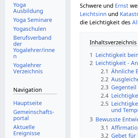
Yoga
Schwere und
Ernst
we
Ausbildung
Leichtsinn
und
Katast
Yoga Seminare
die Leichtigkeit des
Al
Yogaschulen
Berufsverband
Inhaltsverzeichnis
der
Yogalehrer/inne
1
Leichtigkeit bei
n
2
Leichtigkeit -
Yogalehrer
2.1
Ähnliche 
Verzeichnis
2.2
Ausgleich
2.3
Gegenteil
Navigation
2.4
Leichtigk
Hauptseite
2.5
Leichtigk
und Temp
Gemeinschafts­
portal
3
Bewusste Entwic
Aktuelle
3.1
Affirmati
Ereignisse
3.2
Gebet für 