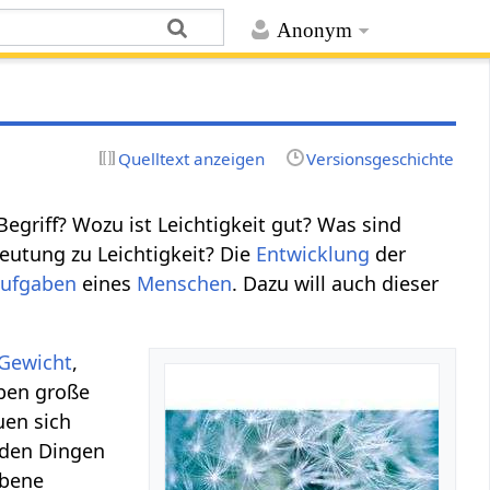
Anonym
Quelltext anzeigen
Versionsgeschichte
egriff? Wozu ist Leichtigkeit gut? Was sind
eutung zu Leichtigkeit? Die
Entwicklung
der
ufgaben
eines
Menschen
. Dazu will auch dieser
Gewicht
,
aben große
uen sich
 den Dingen
ebene