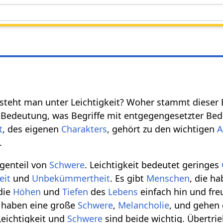
rsteht man unter Leichtigkeit? Woher stammt dieser B
r Bedeutung, was Begriffe mit entgegengesetzter Bed
t
, des eigenen
Charakters
, gehört zu den wichtigen
A
.
egenteil von
Schwere
. Leichtigkeit bedeutet geringes
eit
und
Unbekümmertheit
. Es gibt
Menschen
, die h
die
Höhen
und
Tiefen
des
Lebens
einfach hin und fre
 haben eine große
Schwere
,
Melancholie
, und gehen
Leichtigkeit und
Schwere
sind beide wichtig. Übertri