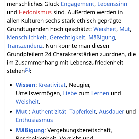
menschliches Glück
Engagement
,
Lebenssinn
und
Hedonismus
sind. Außerdem werden in
allen Kulturen sechs stark ethisch geprägte
Grundtugenden hoch geschätzt:
Weisheit
,
Mut
,
Menschlichkeit
,
Gerechtigkeit
,
Mäßigung
,
Transzendenz
. Nun konnte man diesen
Grundpfeilern 24 Charakterstärken zuordnen, die
im Zusammenhang mit Lebenszufriedenheit
[
5
]
stehen
:
Wissen
:
Kreativität
, Neugier,
Urteilsvermögen,
Liebe
zum
Lernen
und
Weisheit
.
Mut
:
Authentizität
,
Tapferkeit
,
Ausdauer
und
Enthusiasmus
Mäßigung
: Vergebungsbereitschaft,
Bescheidenheit, Vorsicht und